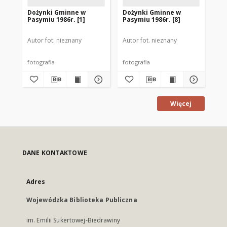
Dożynki Gminne w
Dożynki Gminne w
Do
Pasymiu 1986r. [1]
Pasymiu 1986r. [8]
Pas
Autor fot. nieznany
Autor fot. nieznany
Aut
fotografia
fotografia
fot
Więcej
DANE KONTAKTOWE
Adres
Wojewódzka Biblioteka Publiczna
im. Emilii Sukertowej-Biedrawiny