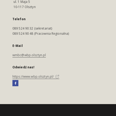
ul. 1 Maja 5
10-117 Olsztyn
Telefon
089 524 90 32 (sekretariat)
089 524 90 48 (Pracownia Regionalna)
E-Mail
wmbc@wbp.olsztyn.pl
Odwiedź nas!
https://www.wbp.olsztyn.pl/