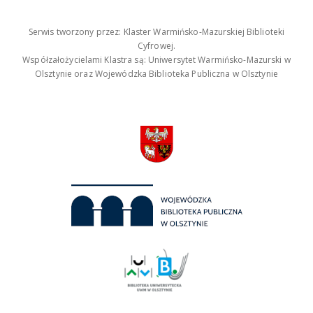
Serwis tworzony przez: Klaster Warmińsko-Mazurskiej Biblioteki
Cyfrowej.
Współzałożycielami Klastra są: Uniwersytet Warmińsko-Mazurski w
Olsztynie oraz Wojewódzka Biblioteka Publiczna w Olsztynie