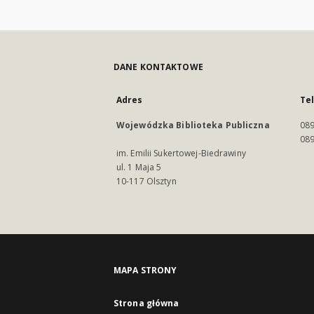
DANE KONTAKTOWE
Adres
Te
Wojewódzka Biblioteka Publiczna
089
089
im. Emilii Sukertowej-Biedrawiny
ul. 1 Maja 5
10-117 Olsztyn
MAPA STRONY
Strona główna