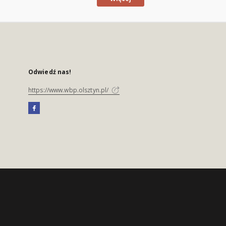
Odwiedź nas!
https://www.wbp.olsztyn.pl/