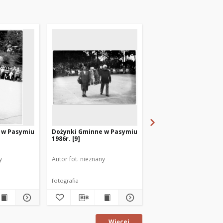
 w Pasymiu
Dożynki Gminne w Pasymiu
Dożynki Gminne w Pa
1986r. [9]
1986r. [11]
y
Autor fot. nieznany
Autor fot. nieznany
fotografia
fotografia
Więcej