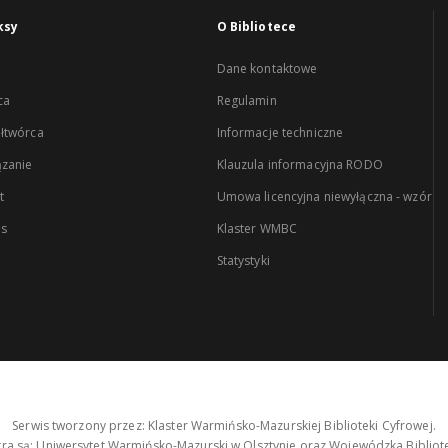
ksy
O Bibliotece
Dane kontaktowe
ca
Regulamin
łtwórca
Informacje techniczne
zanie
Klauzula informacyjna RODO
t
Umowa licencyjna niewyłączna - wzór
es
Klaster WMBC
Statystyki
Serwis tworzony przez: Klaster Warmińsko-Mazurskiej Biblioteki Cyfrowej.
tra są: Uniwersytet Warmińsko-Mazurski w Olsztynie oraz Wojewódzka Bibliote