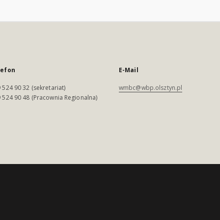
lefon
E-Mail
 524 90 32 (sekretariat)
wmbc@wbp.olsztyn.pl
 524 90 48 (Pracownia Regionalna)