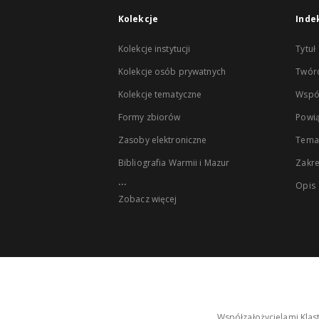
Kolekcje
Inde
Kolekcje instytucji
Tytuł
Kolekcje osób prywatnych
Twór
Kolekcje tematyczne
Wspó
Formy zbiorów
Powią
Zasoby elektroniczne
Tema
Bibliografia Warmii i Mazur
Zakr
...
Opis
Zobacz więcej
Współzałożycielami Klas