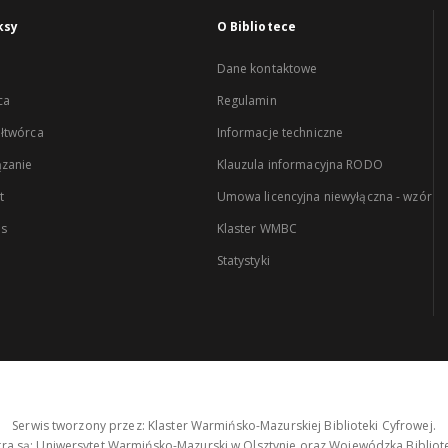
ksy
O Bibliotece
Dane kontaktowe
ca
Regulamin
łtwórca
Informacje techniczne
zanie
Klauzula informacyjna RODO
t
Umowa licencyjna niewyłączna - wzór
es
Klaster WMBC
Statystyki
Serwis tworzony przez: Klaster Warmińsko-Mazurskiej Biblioteki Cyfrowej.
tra są: Uniwersytet Warmińsko-Mazurski w Olsztynie oraz Wojewódzka Bibliote