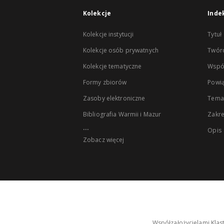
Kolekcje
Inde
Kolekcje instytucji
Tytuł
Kolekcje osób prywatnych
Twór
Kolekcje tematyczne
Wspó
Formy zbiorów
Powią
Zasoby elektroniczne
Tema
Bibliografia Warmii i Mazur
Zakr
...
Opis
Zobacz więcej
Współzałożycielami Klas