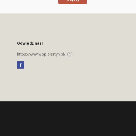
Odwiedź nas!
https://www.wbp.olsztyn.pl/