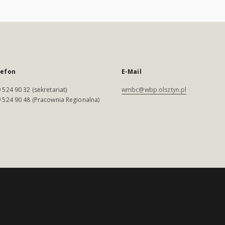
lefon
E-Mail
 524 90 32 (sekretariat)
wmbc@wbp.olsztyn.pl
 524 90 48 (Pracownia Regionalna)