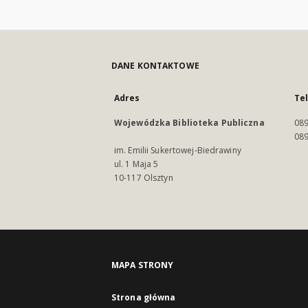
DANE KONTAKTOWE
Adres
Te
Wojewódzka Biblioteka Publiczna
089
089
im. Emilii Sukertowej-Biedrawiny
ul. 1 Maja 5
10-117 Olsztyn
MAPA STRONY
Strona główna