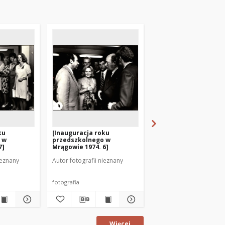
ku
[Inauguracja roku
[Inauguracja roku
 w
przedszkolnego w
przedszkolnego w
7]
Mrągowie 1974. 6]
Mrągowie 1974. 3]
ieznany
Autor fotografii nieznany
Autor fotografii nieznan
fotografia
fotografia
Więcej