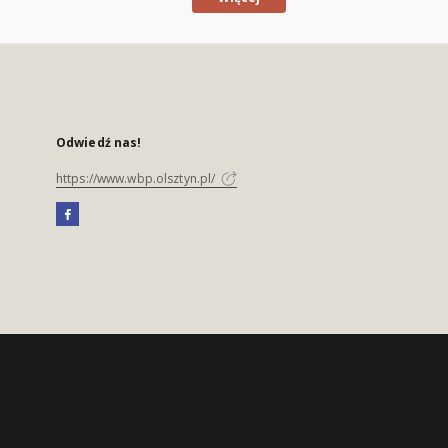
Odwiedź nas!
https://www.wbp.olsztyn.pl/