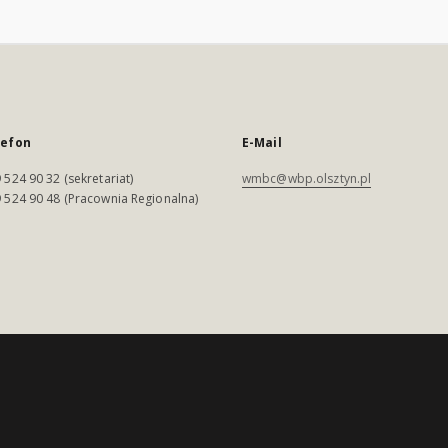
lefon
E-Mail
 524 90 32 (sekretariat)
wmbc@wbp.olsztyn.pl
 524 90 48 (Pracownia Regionalna)