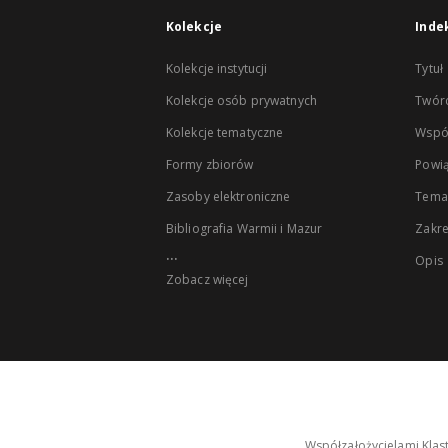
Kolekcje
Inde
Kolekcje instytucji
Tytuł
Kolekcje osób prywatnych
Twór
Kolekcje tematyczne
Wspó
Formy zbiorów
Powią
Zasoby elektroniczne
Tema
Bibliografia Warmii i Mazur
Zakr
...
Opis
Zobacz więcej
Współzałożycielami Klas