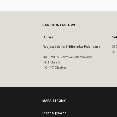
DANE KONTAKTOWE
Adres
Te
Wojewódzka Biblioteka Publiczna
089
089
im. Emilii Sukertowej-Biedrawiny
ul. 1 Maja 5
10-117 Olsztyn
MAPA STRONY
Strona główna