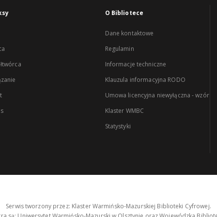
ksy
O Bibliotece
Dane kontaktowe
ca
Regulamin
łtwórca
Informacje techniczne
zanie
Klauzula informacyjna RODO
t
Umowa licencyjna niewyłączna - wzór
es
Klaster WMBC
Statystyki
Serwis tworzony przez: Klaster Warmińsko-Mazurskiej Biblioteki Cyfrowej.
tra są: Uniwersytet Warmińsko-Mazurski w Olsztynie oraz Wojewódzka Bibliote