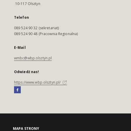
10-117 Olsztyn
Telefon
089 524 90 32 (sekretariat)
089 524 90 48 (Pracownia Regionalna)
E-Mail
wmbc@wbp.olsztyn.pl
Odwiedź nas!
https://www.wbp.olsztyn.pl/
MAPA STRONY