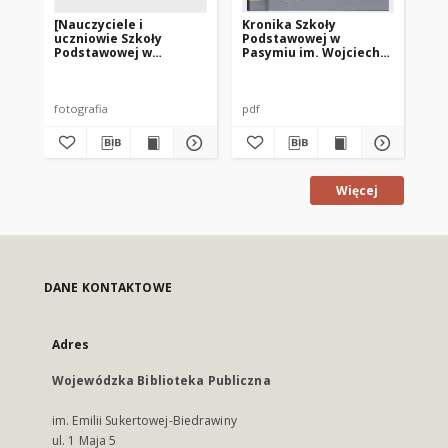
[Nauczyciele i
Kronika Szkoły
Kr
uczniowie Szkoły
Podstawowej w
Po
Podstawowej w
Pasymiu im. Wojciecha
Pa
Pasymiu]
Kętrzyńskiego z lat
Kę
1997-1999
19
fotografia
pdf
pdf
Więcej
DANE KONTAKTOWE
Adres
Wojewódzka Biblioteka Publiczna
im. Emilii Sukertowej-Biedrawiny
ul. 1 Maja 5