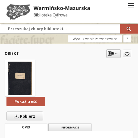
Wyszukiwanie zaawansowane
?
OBIEKT
Pokaż treść
Pobierz
OPIS
INFORMACJE