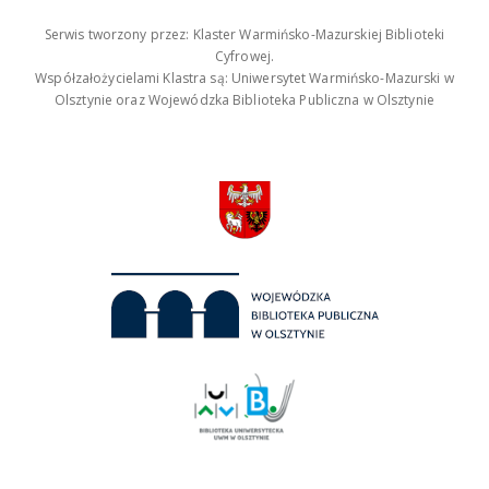
Serwis tworzony przez: Klaster Warmińsko-Mazurskiej Biblioteki
Cyfrowej.
Współzałożycielami Klastra są: Uniwersytet Warmińsko-Mazurski w
Olsztynie oraz Wojewódzka Biblioteka Publiczna w Olsztynie