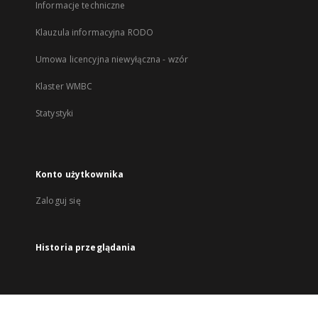
Informacje techniczne
Klauzula informacyjna RODO
Umowa licencyjna niewyłączna - wzór
Klaster WMBC
Statystyki
Konto użytkownika
Zaloguj się
Historia przeglądania