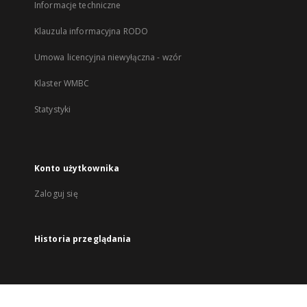
Informacje techniczne
Klauzula informacyjna RODO
Umowa licencyjna niewyłączna - wzór
Klaster WMBC
Statystyki
Konto użytkownika
Zaloguj się
Historia przeglądania