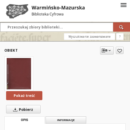
Wyszukiwanie zaawansowane
?
OBIEKT
Pokaż treść
Pobierz
OPIS
INFORMACJE