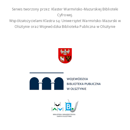
Serwis tworzony przez: Klaster Warmińsko-Mazurskiej Biblioteki
Cyfrowej.
Współzałożycielami Klastra są: Uniwersytet Warmińsko-Mazurski w
Olsztynie oraz Wojewódzka Biblioteka Publiczna w Olsztynie