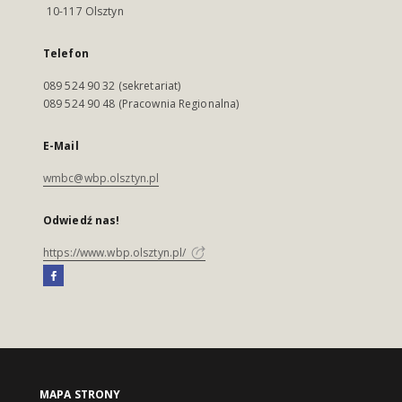
10-117 Olsztyn
Telefon
089 524 90 32 (sekretariat)
089 524 90 48 (Pracownia Regionalna)
E-Mail
wmbc@wbp.olsztyn.pl
Odwiedź nas!
https://www.wbp.olsztyn.pl/
MAPA STRONY