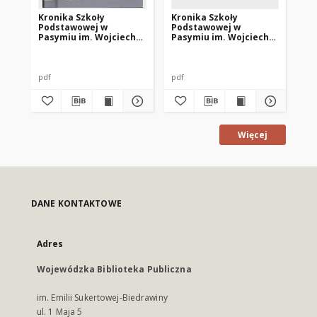
Kronika Szkoły
Kronika Szkoły
Kr
Podstawowej w
Podstawowej w
Po
Pasymiu im. Wojciecha
Pasymiu im. Wojciecha
Pa
Kętrzyńskiego z lat
Kętrzyńskiego z lat
Kę
1997-1999
1999-2001
19
pdf
pdf
pdf
Więcej
DANE KONTAKTOWE
Adres
Wojewódzka Biblioteka Publiczna
im. Emilii Sukertowej-Biedrawiny
ul. 1 Maja 5