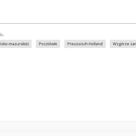
ds:
ińsko-mazurskie)
Pocztówki
Preussisch Holland
Wzgórze za