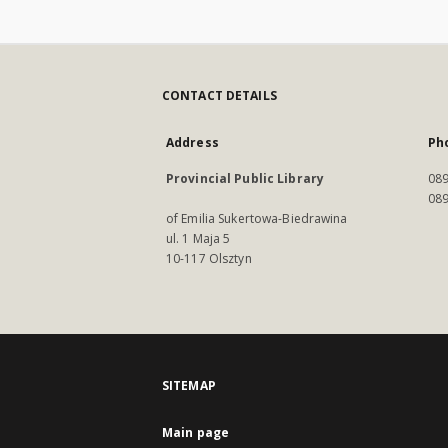
CONTACT DETAILS
Address
Ph
Provincial Public Library
089
089
of Emilia Sukertowa-Biedrawina
ul. 1 Maja 5
10-117 Olsztyn
SITEMAP
Main page