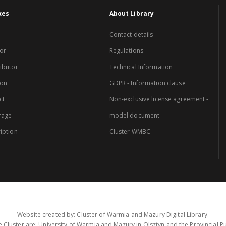
xes
About Library
Contact details
or
Regulations
ibutor
Technical Information
ion
GDPR - Information clause
ct
Non-exclusive license agreement -
rage
model document
iption
Cluster WMBC
Website created by: Cluster of Warmia and Mazury Digital Library.
 Cluster are: University of Warmia and Mazury in Olsztyn and the Provincial Pub