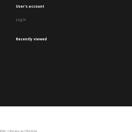
User's account
Log in
Recently viewed
lic Library in Olsztyn.