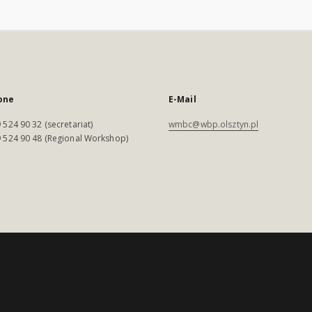
one
E-Mail
 524 90 32 (secretariat)
wmbc@wbp.olsztyn.pl
 524 90 48 (Regional Workshop)