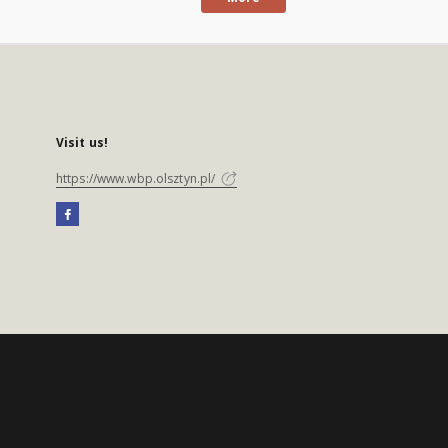
Visit us!
https://www.wbp.olsztyn.pl/