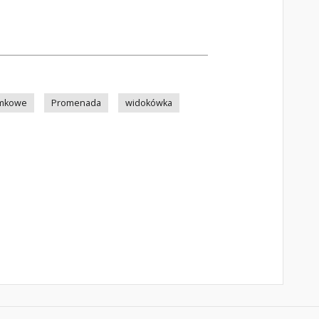
mkowe
Promenada
widokówka