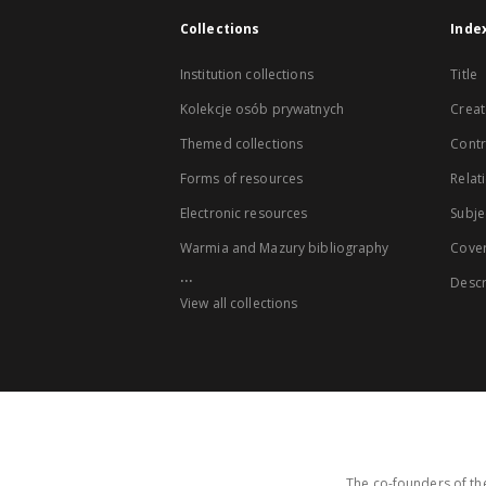
Collections
Inde
Institution collections
Title
Kolekcje osób prywatnych
Creat
Themed collections
Contr
Forms of resources
Relat
Electronic resources
Subje
Warmia and Mazury bibliography
Cove
...
Descr
View all collections
The co-founders of the