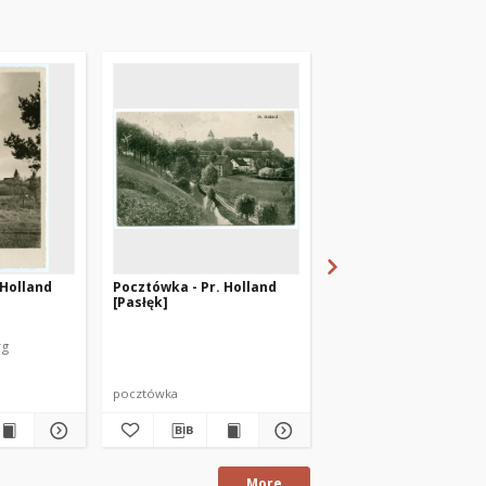
 Holland
Pocztówka - Pr. Holland
Pocztówka - Pr. Holl
[Pasłęk]
[Pasłęk]
rg
Heidenreich, Georg
pocztówka
pocztówka
More