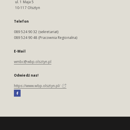
ul. 1 Maja 5
10-117 Olsztyn
Telefon
089 524 90 32 (sekretariat)
089 524 90 48 (Pracownia Regionalna)
E-Mail
wmbc@wbp.olsztyn.pl
Odwiedź nas!
https://www.wbp.olsztyn.pl/