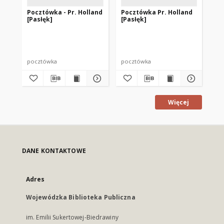
Pocztówka - Pr. Holland
Pocztówka Pr. Holland
Po
[Pasłęk]
[Pasłęk]
[P
pocztówka
pocztówka
po
Więcej
DANE KONTAKTOWE
Adres
Wojewódzka Biblioteka Publiczna
im. Emilii Sukertowej-Biedrawiny