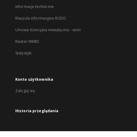
Informacje techniczne
Klauzula informacyjna RODO
Umowa licencyjna niewyłączna - wzór
Klaster WMBC
Statystyki
Konto użytkownika
Zaloguj się
Historia przeglądania