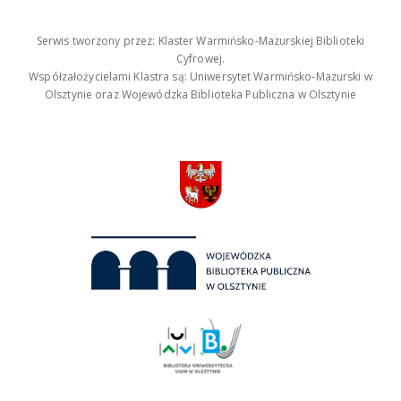
Serwis tworzony przez: Klaster Warmińsko-Mazurskiej Biblioteki
Cyfrowej.
Współzałożycielami Klastra są: Uniwersytet Warmińsko-Mazurski w
Olsztynie oraz Wojewódzka Biblioteka Publiczna w Olsztynie