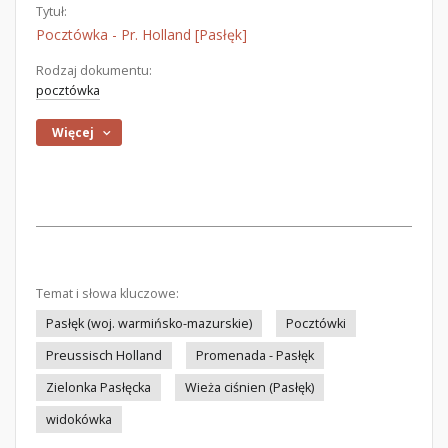
Tytuł:
Pocztówka - Pr. Holland [Pasłęk]
Rodzaj dokumentu:
pocztówka
Więcej
Temat i słowa kluczowe:
Pasłęk (woj. warmińsko-mazurskie)
Pocztówki
Preussisch Holland
Promenada - Pasłęk
Zielonka Pasłęcka
Wieża ciśnien (Pasłęk)
widokówka