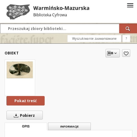
Wyszukiwanie zaawansowane
?
OBIEKT
Pokaż treść
Pobierz
OPIS
INFORMACJE