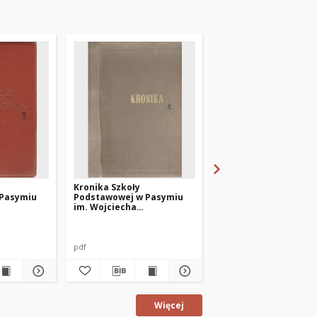
Kronika Szkoły
Kronika Szkoły
 Pasymiu
Podstawowej w Pasymiu
Podstawowej w Pasy
im. Wojciecha
im. Wojciecha
lat 1973-
Kętrzyńskiego z lat 1985-
Kętrzyńskiego z lat 1
1989
1995
pdf
pdf
Więcej