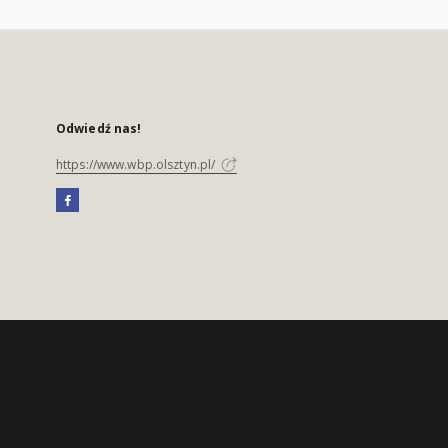
Odwiedź nas!
https://www.wbp.olsztyn.pl/