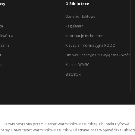
ksy
O Bibliotece
Dane kontaktowe
ca
Regulamin
łtwórca
Informacje techniczne
zanie
Klauzula informacyjna RODO
t
Umowa licencyjna niewyłączna - wzór
es
Klaster WMBC
Statystyki
Serwis tworzony przez: Klaster Warmińsko-Mazurskiej Biblioteki Cyfrowej.
tra są: Uniwersytet Warmińsko-Mazurski w Olsztynie oraz Wojewódzka Bibliote