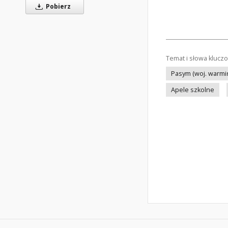
Pobierz
Temat i słowa klucz
Pasym (woj. warmi
Apele szkolne