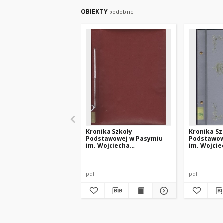
OBIEKTY
podobne
Kronika Szkoły
Kronika Sz
Podstawowej w Pasymiu
Podstawow
im. Wojciecha
im. Wojcie
Kętrzyńskiego z roku 1999
Kętrzyński
1999
pdf
pdf