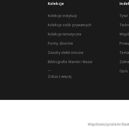
Kolekcje
Inde
Kolekcje instytucji
Tytuł
Kolekcje osób prywatnych
Twór
Kolekcje tematyczne
Wspó
Formy zbiorów
Powią
Zasoby elektroniczne
Tema
Bibliografia Warmii i Mazur
Zakr
...
Opis
Zobacz więcej
Współzałożycielami Klas