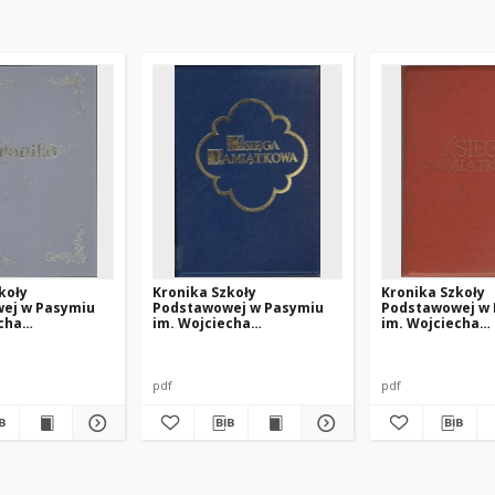
koły
Kronika Szkoły
Kronika Szkoły
ej w Pasymiu
Podstawowej w Pasymiu
Podstawowej w
cha
im. Wojciecha
im. Wojciecha
ego z lat 1997-
Kętrzyńskiego z lat 1989-
Kętrzyńskiego z 
1992
1982
pdf
pdf