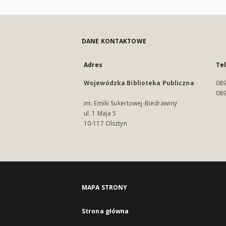
DANE KONTAKTOWE
Adres
Te
Wojewódzka Biblioteka Publiczna
089
089
im. Emilii Sukertowej-Biedrawiny
ul. 1 Maja 5
10-117 Olsztyn
MAPA STRONY
Strona główna