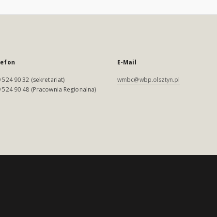
lefon
E-Mail
 524 90 32 (sekretariat)
wmbc@wbp.olsztyn.pl
 524 90 48 (Pracownia Regionalna)