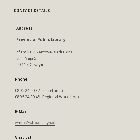
CONTACT DETAILS
Address
Provincial Public Library
of Emilia Sukertowa-Biedrawina
ul. 1 Maja 5
10-117 Olsztyn
Phone
089 524 90 32 (secretariat)
089 524 90 48 (Regional Workshop)
E-Mail
wmbc@wbp.olsztyn.pl
Visit us!