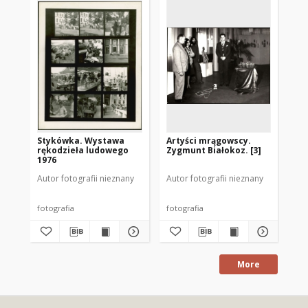
Stykówka. Wystawa
Artyści mrągowscy.
[P
rękodzieła ludowego
Zygmunt Białokoz. [3]
Po
1976
Ku
Autor fotografii nieznany
Autor fotografii nieznany
Aut
fotografia
fotografia
fot
More