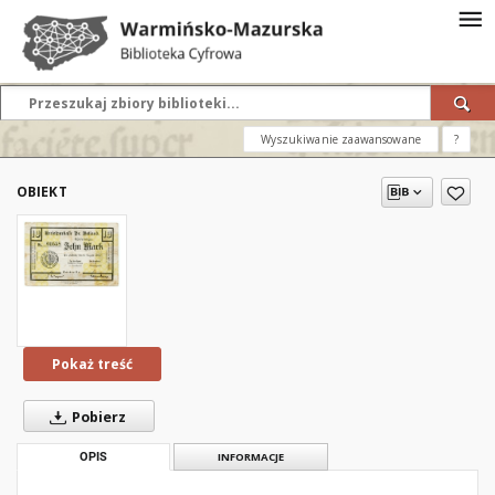
Wyszukiwanie zaawansowane
?
OBIEKT
Pokaż treść
Pobierz
OPIS
INFORMACJE