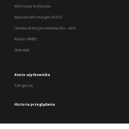
Informacje techniczne
Klauzula informacyjna RODO
Umowa licencyjna niewyłączna - wzór
Klaster WMBC
Statystyki
Konto użytkownika
Zaloguj się
Historia przeglądania