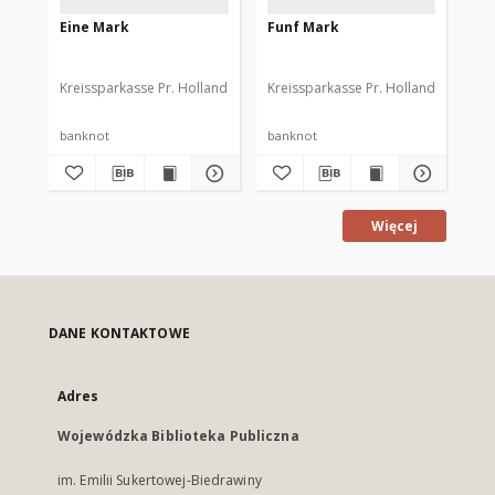
Eine Mark
Funf Mark
Dr
Kreissparkasse Pr. Holland
Kreissparkasse Pr. Holland
Kre
banknot
banknot
ba
Więcej
DANE KONTAKTOWE
Adres
Wojewódzka Biblioteka Publiczna
im. Emilii Sukertowej-Biedrawiny