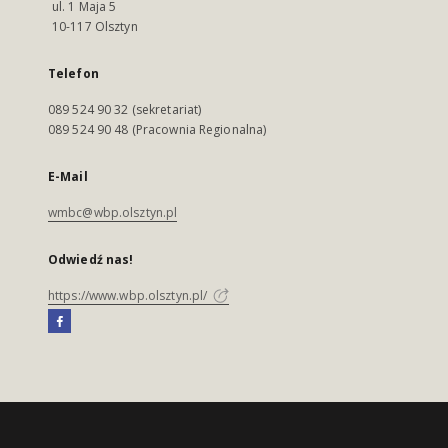
ul. 1 Maja 5
10-117 Olsztyn
Telefon
089 524 90 32 (sekretariat)
089 524 90 48 (Pracownia Regionalna)
E-Mail
wmbc@wbp.olsztyn.pl
Odwiedź nas!
https://www.wbp.olsztyn.pl/