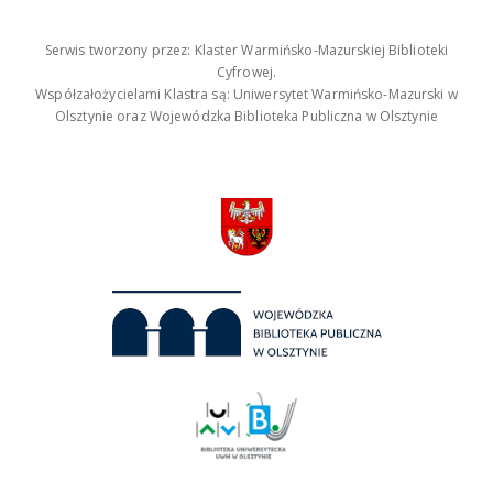
Serwis tworzony przez: Klaster Warmińsko-Mazurskiej Biblioteki
Cyfrowej.
Współzałożycielami Klastra są: Uniwersytet Warmińsko-Mazurski w
Olsztynie oraz Wojewódzka Biblioteka Publiczna w Olsztynie