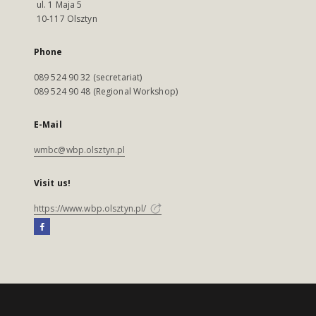
ul. 1 Maja 5
10-117 Olsztyn
Phone
089 524 90 32 (secretariat)
089 524 90 48 (Regional Workshop)
E-Mail
wmbc@wbp.olsztyn.pl
Visit us!
https://www.wbp.olsztyn.pl/