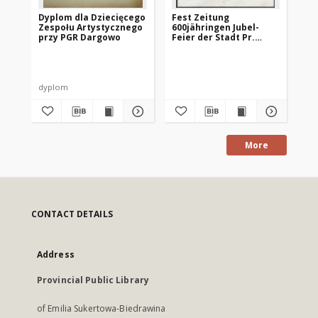
Dyplom dla Dziecięcego
Fest Zeitung
Oc
Zespołu Artystycznego
600jähringen Jubel-
go
przy PGR Dargowo
Feier der Stadt Pr.
mi
Holland
19
Urz
dyplom
ma
More
CONTACT DETAILS
Address
Provincial Public Library
of Emilia Sukertowa-Biedrawina