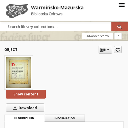
Advanced search
?
OBJECT
Show content
Download
DESCRIPTION
INFORMATION