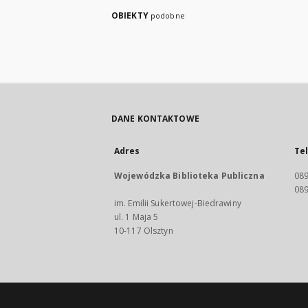
OBIEKTY
podobne
DANE KONTAKTOWE
Adres
Te
Wojewódzka Biblioteka Publiczna
089
089
im. Emilii Sukertowej-Biedrawiny
ul. 1 Maja 5
10-117 Olsztyn