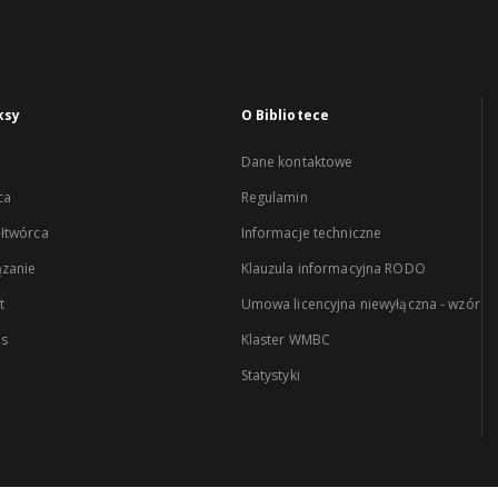
ksy
O Bibliotece
Dane kontaktowe
ca
Regulamin
łtwórca
Informacje techniczne
zanie
Klauzula informacyjna RODO
t
Umowa licencyjna niewyłączna - wzór
es
Klaster WMBC
Statystyki