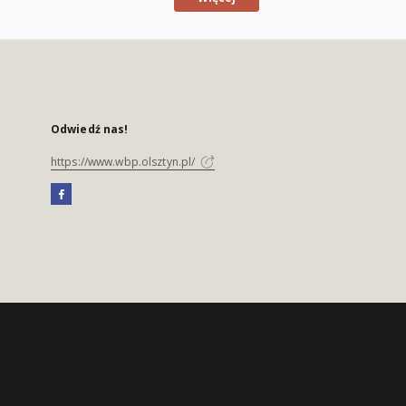
Odwiedź nas!
https://www.wbp.olsztyn.pl/