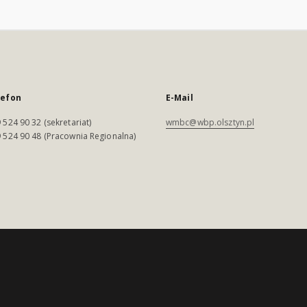
lefon
E-Mail
 524 90 32 (sekretariat)
wmbc@wbp.olsztyn.pl
 524 90 48 (Pracownia Regionalna)