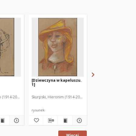
[Dziewczyna w kapeluszu.
[Dziewczyna przy sto
1]
m (1914-2006)
Skurpski, Hieronim (1914-2006)
Skurpski, Hieronim (191
rysunek
rysunek
Więcej