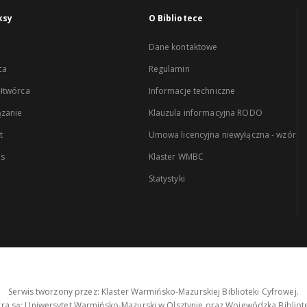
ksy
O Bibliotece
Dane kontaktowe
ca
Regulamin
łtwórca
Informacje techniczne
zanie
Klauzula informacyjna RODO
t
Umowa licencyjna niewyłączna - wzór
es
Klaster WMBC
Statystyki
Serwis tworzony przez: Klaster Warmińsko-Mazurskiej Biblioteki Cyfrowej.
tra są: Uniwersytet Warmińsko-Mazurski w Olsztynie oraz Wojewódzka Bibliote