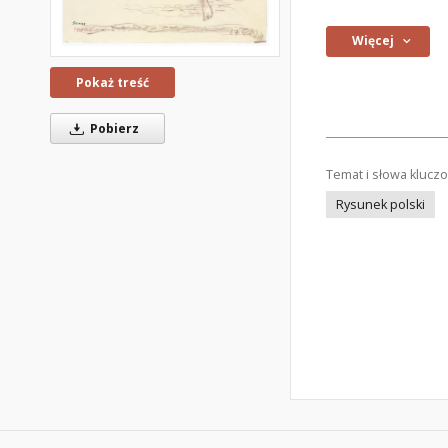
Więcej
Pokaż treść
Pobierz
Temat i słowa klucz
Rysunek polski