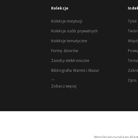
Kolekcje
Inde
Kolekcje instytucji
Tytuł
Kolekcje osób prywatnych
Twór
Kolekcje tematyczne
Wspó
Formy zbiorów
Powią
Zasoby elektroniczne
Tema
Bibliografia Warmii i Mazur
Zakr
...
Opis
Zobacz więcej
Współzałożycielami Klas