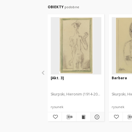
OBIEKTY
podobne
[Akt. 3]
Barbara
Skurpski, Hieronim (1914-2006)
Skurpski, H
rysunek
rysunek