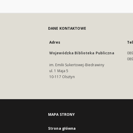
DANE KONTAKTOWE
Adres
Te
Wojewódzka Biblioteka Publiczna
089
089
im. Emilii Sukertowej-Biedrawiny
ul. 1 Maja 5
10-117 Olsztyn
MAPA STRONY
Strona główna