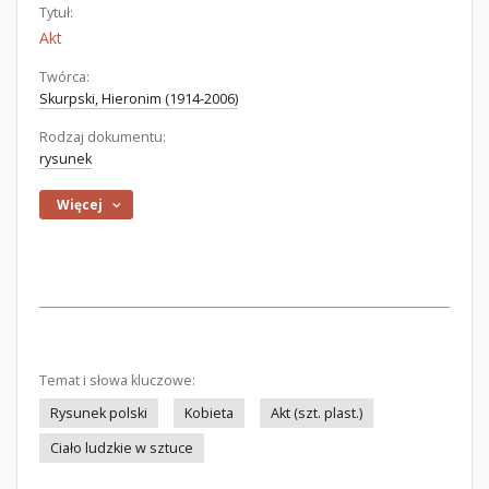
Tytuł:
Akt
Twórca:
Skurpski, Hieronim (1914-2006)
Rodzaj dokumentu:
rysunek
Więcej
Temat i słowa kluczowe:
Rysunek polski
Kobieta
Akt (szt. plast.)
Ciało ludzkie w sztuce