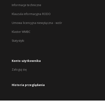
Informacje techniczne
Klauzula informacyjna RODO
Umowa licencyjna niewyłączna - wzór
Klaster WMBC
Statystyki
Konto użytkownika
Zaloguj się
Historia przeglądania