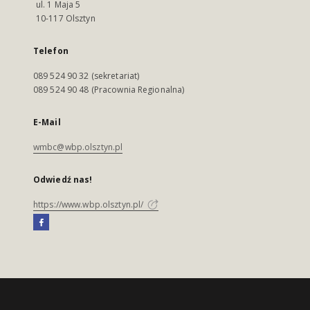
ul. 1 Maja 5
10-117 Olsztyn
Telefon
089 524 90 32 (sekretariat)
089 524 90 48 (Pracownia Regionalna)
E-Mail
wmbc@wbp.olsztyn.pl
Odwiedź nas!
https://www.wbp.olsztyn.pl/