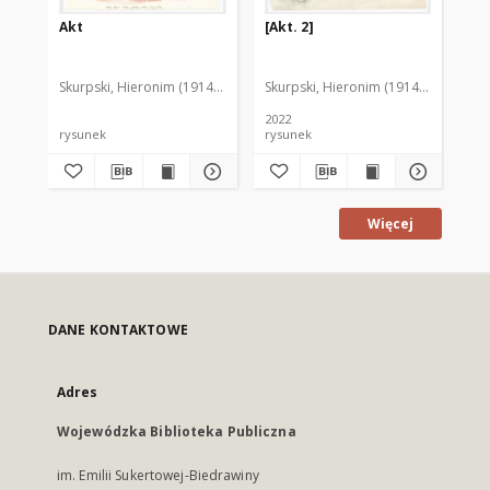
Akt
[Akt. 2]
[Ak
Skurpski, Hieronim (1914-2006)
Skurpski, Hieronim (1914-2006)
Sku
2022
rysunek
rysunek
rys
Więcej
DANE KONTAKTOWE
Adres
Wojewódzka Biblioteka Publiczna
im. Emilii Sukertowej-Biedrawiny