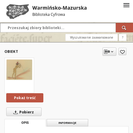
Wyszukiwanie zaawansowane
?
OBIEKT
Pokaż treść
Pobierz
OPIS
INFORMACJE