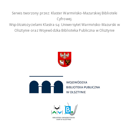
Serwis tworzony przez: Klaster Warmińsko-Mazurskiej Biblioteki
Cyfrowej.
Współzałożycielami Klastra są: Uniwersytet Warmińsko-Mazurski w
Olsztynie oraz Wojewódzka Biblioteka Publiczna w Olsztynie