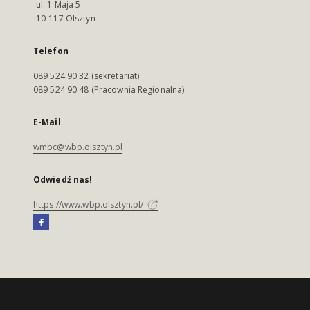
ul. 1 Maja 5
10-117 Olsztyn
Telefon
089 524 90 32 (sekretariat)
089 524 90 48 (Pracownia Regionalna)
E-Mail
wmbc@wbp.olsztyn.pl
Odwiedź nas!
https://www.wbp.olsztyn.pl/