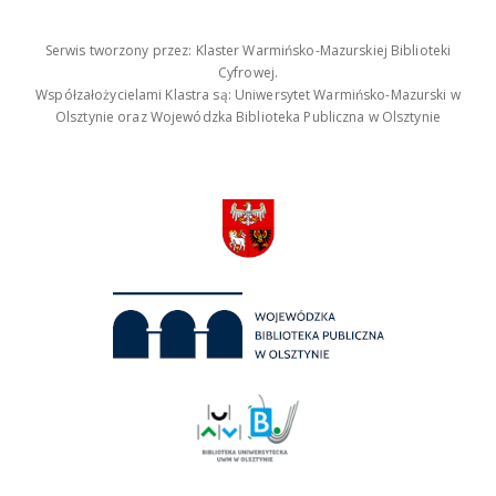
Serwis tworzony przez: Klaster Warmińsko-Mazurskiej Biblioteki
Cyfrowej.
Współzałożycielami Klastra są: Uniwersytet Warmińsko-Mazurski w
Olsztynie oraz Wojewódzka Biblioteka Publiczna w Olsztynie