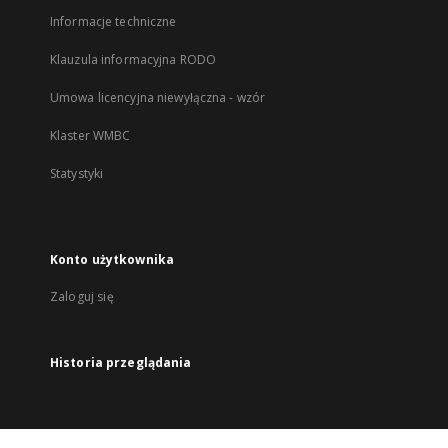
Informacje techniczne
Klauzula informacyjna RODO
Umowa licencyjna niewyłączna - wzór
Klaster WMBC
Statystyki
Konto użytkownika
Zaloguj się
Historia przeglądania