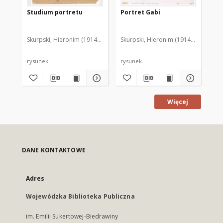
Studium portretu
Portret Gabi
Po
Skurpski, Hieronim (1914-2006)
Skurpski, Hieronim (1914-2006)
Sku
rysunek
rysunek
rys
Więcej
DANE KONTAKTOWE
Adres
Wojewódzka Biblioteka Publiczna
im. Emilii Sukertowej-Biedrawiny