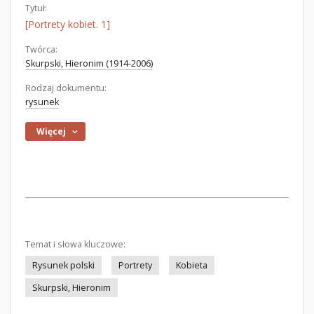
Tytuł:
[Portrety kobiet. 1]
Twórca:
Skurpski, Hieronim (1914-2006)
Rodzaj dokumentu:
rysunek
Więcej
Temat i słowa kluczowe:
Rysunek polski
Portrety
Kobieta
Skurpski, Hieronim