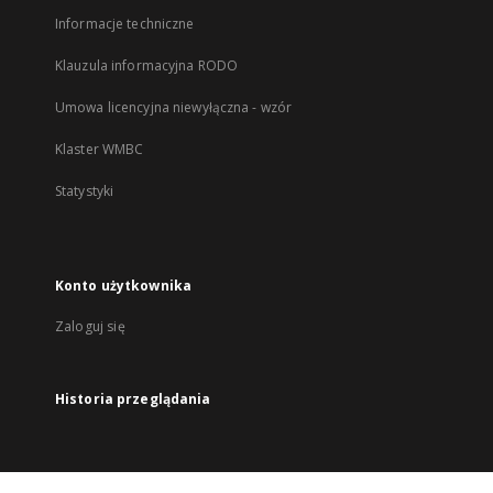
Informacje techniczne
Klauzula informacyjna RODO
Umowa licencyjna niewyłączna - wzór
Klaster WMBC
Statystyki
Konto użytkownika
Zaloguj się
Historia przeglądania