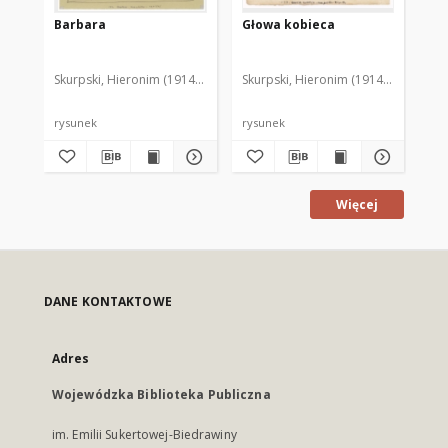
Barbara
Głowa kobieca
Gł
Skurpski, Hieronim (1914-2006)
Skurpski, Hieronim (1914-2006)
Sku
rysunek
rysunek
rys
Więcej
DANE KONTAKTOWE
Adres
Wojewódzka Biblioteka Publiczna
im. Emilii Sukertowej-Biedrawiny