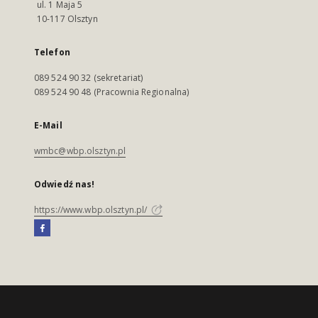
ul. 1 Maja 5
10-117 Olsztyn
Telefon
089 524 90 32 (sekretariat)
089 524 90 48 (Pracownia Regionalna)
E-Mail
wmbc@wbp.olsztyn.pl
Odwiedź nas!
https://www.wbp.olsztyn.pl/