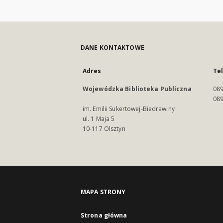
DANE KONTAKTOWE
Adres
Te
Wojewódzka Biblioteka Publiczna
089
089
im. Emilii Sukertowej-Biedrawiny
ul. 1 Maja 5
10-117 Olsztyn
MAPA STRONY
Strona główna