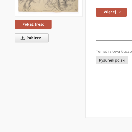
Więcej
Pokaż treść
Pobierz
Temat i słowa klucz
Rysunek polski