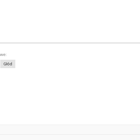
owe:
Głód