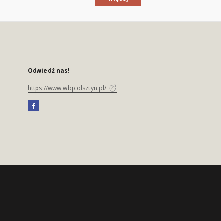
Odwiedź nas!
https://www.wbp.olsztyn.pl/