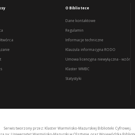
ksy
O Bibliotece
Dane kontaktowe
ca
Regulamin
łtwórca
Informacje techniczne
zanie
Klauzula informacyjna RODO
t
Umowa licencyjna niewyłączna - wzór
es
Klaster WMBC
Statystyki
Serwis tworzony przez: Klaster Warmińsko-Mazurskiej Biblioteki Cyfrowej.
tra są: Uniwersytet Warmińsko-Mazurski w Olsztynie oraz Wojewódzka Bibliote