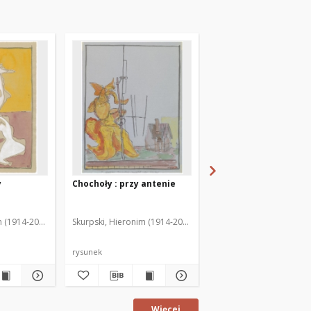
y
Chochoły : przy antenie
Chochoły : fruwający
m (1914-2006)
Skurpski, Hieronim (1914-2006)
Skurpski, Hieronim (191
rysunek
rysunek
Więcej