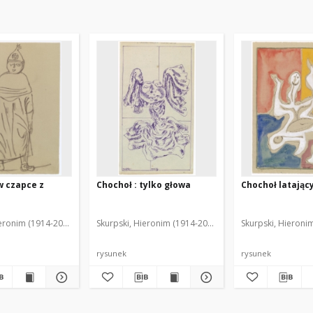
w czapce z
Chochoł : tylko głowa
Chochoł latając
ieronim (1914-2006)
Skurpski, Hieronim (1914-2006)
Skurpski, Hieroni
rysunek
rysunek