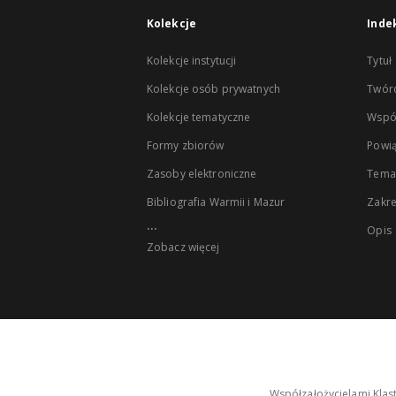
Kolekcje
Inde
Kolekcje instytucji
Tytuł
Kolekcje osób prywatnych
Twór
Kolekcje tematyczne
Wspó
Formy zbiorów
Powią
Zasoby elektroniczne
Tema
Bibliografia Warmii i Mazur
Zakr
...
Opis
Zobacz więcej
Współzałożycielami Klas