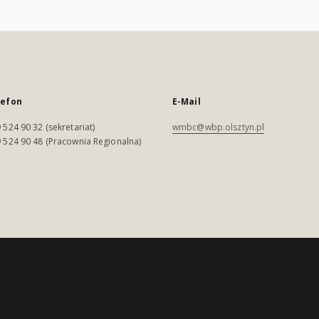
lefon
E-Mail
 524 90 32 (sekretariat)
wmbc@wbp.olsztyn.pl
 524 90 48 (Pracownia Regionalna)