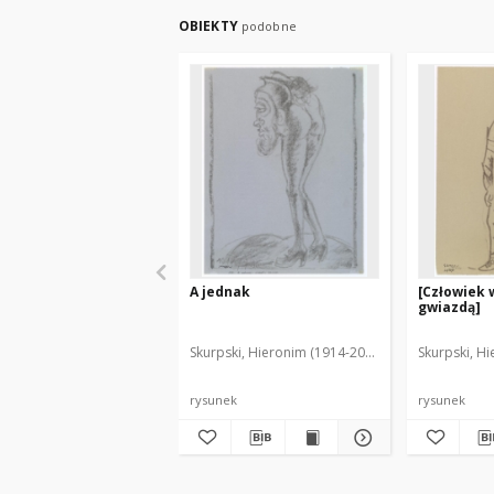
OBIEKTY
podobne
A jednak
[Człowiek 
gwiazdą]
Skurpski, Hieronim (1914-2006)
Skurpski, H
rysunek
rysunek