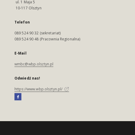
ul. 1 Maja 5
10-117 Olsztyn
Telefon
089 524 90 32 (sekretariat)
089 524 90 48 (Pracownia Regionalna)
E-Mail
wmbc@wbp.olsztyn.pl
Odwiedź nas!
https://www.wbp.olsztyn.pl/