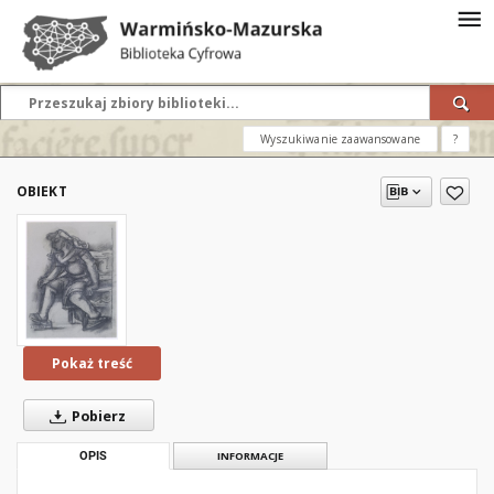
Wyszukiwanie zaawansowane
?
OBIEKT
Pokaż treść
Pobierz
OPIS
INFORMACJE