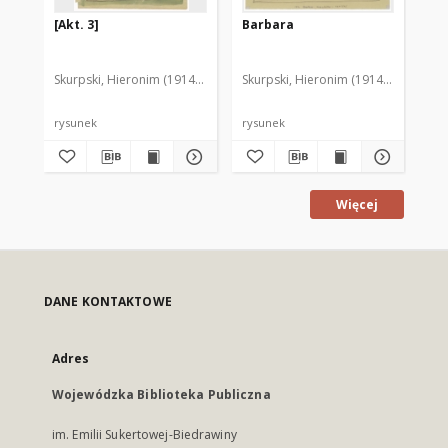
[Akt. 3]
Barbara
[D
Skurpski, Hieronim (1914-2006)
Skurpski, Hieronim (1914-2006)
Sku
rysunek
rysunek
rys
Więcej
DANE KONTAKTOWE
Adres
Wojewódzka Biblioteka Publiczna
im. Emilii Sukertowej-Biedrawiny