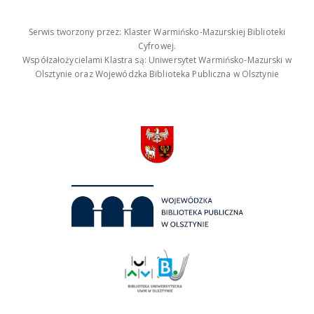
Serwis tworzony przez: Klaster Warmińsko-Mazurskiej Biblioteki
Cyfrowej.
Współzałożycielami Klastra są: Uniwersytet Warmińsko-Mazurski w
Olsztynie oraz Wojewódzka Biblioteka Publiczna w Olsztynie