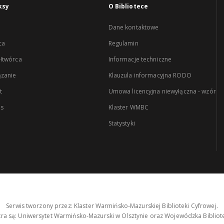
ksy
O Bibliotece
Dane kontaktowe
ca
Regulamin
łtwórca
Informacje techniczne
zanie
Klauzula informacyjna RODO
t
Umowa licencyjna niewyłączna - wzór
es
Klaster WMBC
Statystyki
Serwis tworzony przez: Klaster Warmińsko-Mazurskiej Biblioteki Cyfrowej.
tra są: Uniwersytet Warmińsko-Mazurski w Olsztynie oraz Wojewódzka Bibliote