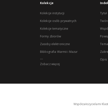
Kolekcje
Inde
Kolekcje instytucji
Tytuł
Kolekcje osób prywatnych
Twór
Kolekcje tematyczne
Wspó
Formy zbiorów
Powią
Zasoby elektroniczne
Tema
Bibliografia Warmii i Mazur
Zakr
...
Opis
Zobacz więcej
Współzałożycielami Klas