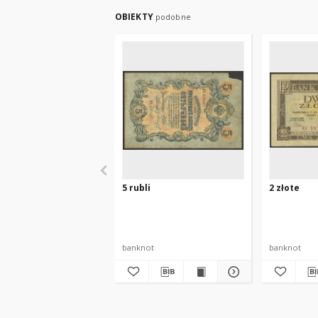
OBIEKTY
podobne
5 rubli
2 złote
banknot
banknot