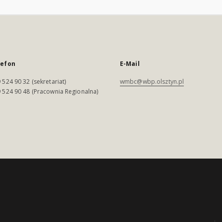
lefon
E-Mail
 524 90 32 (sekretariat)
wmbc@wbp.olsztyn.pl
 524 90 48 (Pracownia Regionalna)