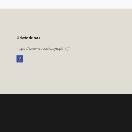
Odwiedź nas!
https://www.wbp.olsztyn.pl/