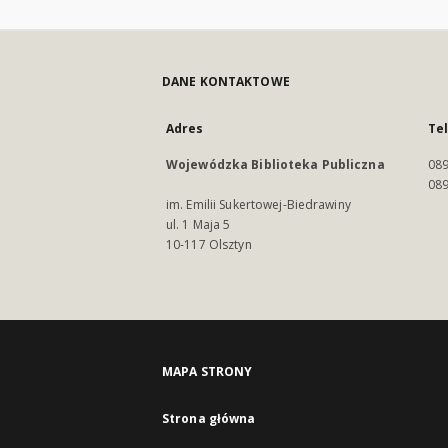
DANE KONTAKTOWE
Adres
Te
Wojewódzka Biblioteka Publiczna
089
089
im. Emilii Sukertowej-Biedrawiny
ul. 1 Maja 5
10-117 Olsztyn
MAPA STRONY
Strona główna