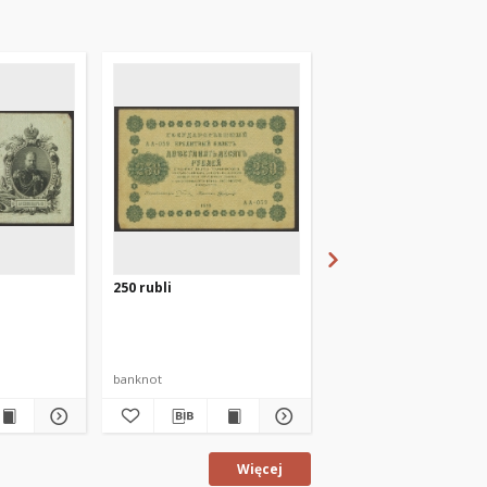
250 rubli
20 złotych
banknot
banknot
Więcej