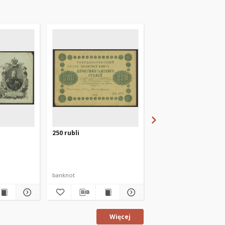
250 rubli
20 złotych
banknot
banknot
Więcej