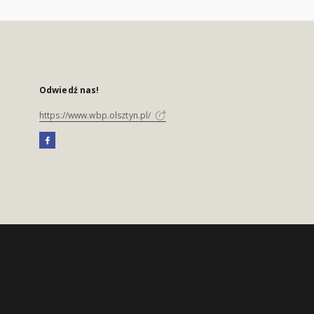
Odwiedź nas!
https://www.wbp.olsztyn.pl/