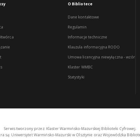
ksy
O Bibliotece
Dane kontaktowe
ca
Regulamin
łtwórca
Informacje techniczne
zanie
Klauzula informacyjna RODO
t
Umowa licencyjna niewyłączna - wzór
es
Klaster WMBC
Statystyki
Serwis tworzony przez: Klaster Warmińsko-Mazurskiej Biblioteki Cyfrowej.
tra są: Uniwersytet Warmińsko-Mazurski w Olsztynie oraz Wojewódzka Bibliote