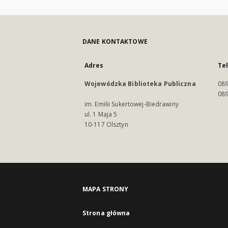
DANE KONTAKTOWE
Adres
Te
Wojewódzka Biblioteka Publiczna
089
089
im. Emilii Sukertowej-Biedrawiny
ul. 1 Maja 5
10-117 Olsztyn
MAPA STRONY
Strona główna