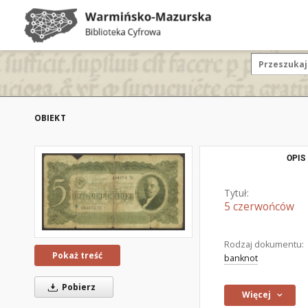
OBIEKT
OPIS
Tytuł:
5 czerwońców
Rodzaj dokumentu:
Pokaż treść
banknot
Pobierz
Więcej