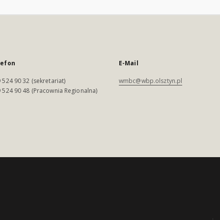
lefon
E-Mail
 524 90 32 (sekretariat)
wmbc@wbp.olsztyn.pl
 524 90 48 (Pracownia Regionalna)