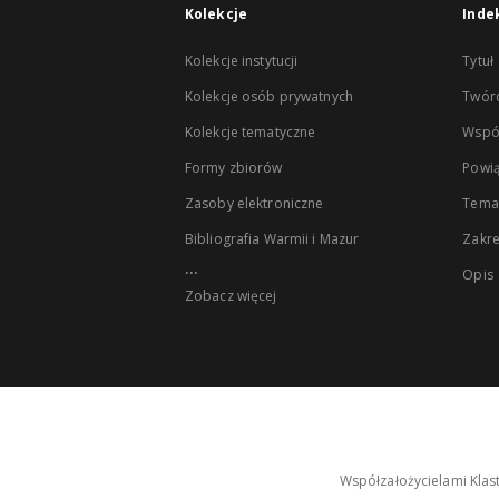
Kolekcje
Inde
Kolekcje instytucji
Tytuł
Kolekcje osób prywatnych
Twór
Kolekcje tematyczne
Wspó
Formy zbiorów
Powią
Zasoby elektroniczne
Tema
Bibliografia Warmii i Mazur
Zakr
...
Opis
Zobacz więcej
Współzałożycielami Klas