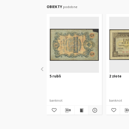
OBIEKTY
podobne
5 rubli
2 złote
banknot
banknot