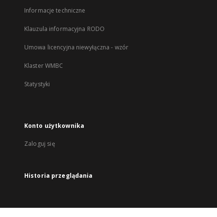
Informacje techniczne
Klauzula informacyjna RODO
Umowa licencyjna niewyłączna - wzór
Klaster WMBC
Statystyki
Konto użytkownika
Zaloguj się
Historia przeglądania