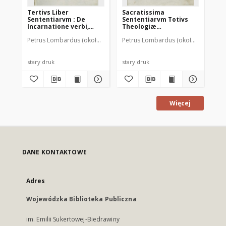
Tertivs Liber
Sacratissima
Se
Sententiarvm : De
Sententiarvm Totivs
Se
Incarnatione verbi,
Theologiæ
de
textus
quadripartita volumina
hu
Petrus Lombardus (około 1095-1160)
Petrus Lombardus (około 1095-1160
Szarfenberg, Maciej ( -1547). D
Pet
: ab excellentissimo
Theologorum omnium
monarcha. [Lib. 1]
stary druk
stary druk
sta
Więcej
DANE KONTAKTOWE
Adres
Wojewódzka Biblioteka Publiczna
im. Emilii Sukertowej-Biedrawiny