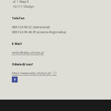
ul. 1 Maja 5
10-117 Olsztyn
Telefon
089 524 90 32 (sekretariat)
089 524 90 48 (Pracownia Regionalna)
E-Mail
wmbc@wbp.olsztyn.pl
Odwiedź nas!
https://www.wbp.olsztyn.pl/