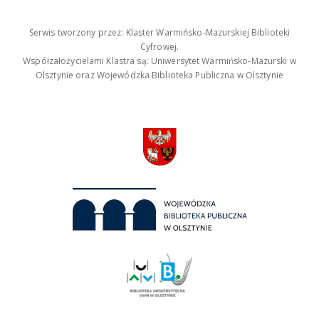
Serwis tworzony przez: Klaster Warmińsko-Mazurskiej Biblioteki
Cyfrowej.
Współzałożycielami Klastra są: Uniwersytet Warmińsko-Mazurski w
Olsztynie oraz Wojewódzka Biblioteka Publiczna w Olsztynie