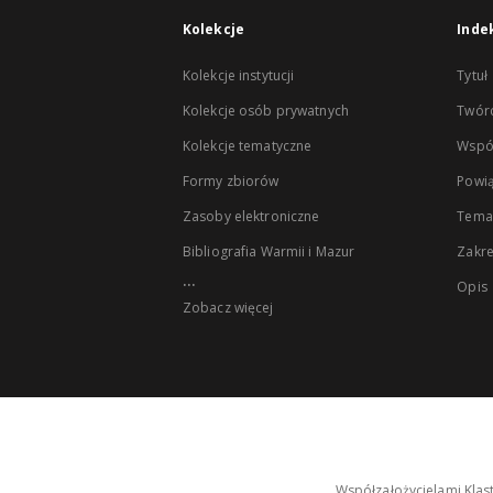
Kolekcje
Inde
Kolekcje instytucji
Tytuł
Kolekcje osób prywatnych
Twór
Kolekcje tematyczne
Wspó
Formy zbiorów
Powią
Zasoby elektroniczne
Tema
Bibliografia Warmii i Mazur
Zakr
...
Opis
Zobacz więcej
Współzałożycielami Klas