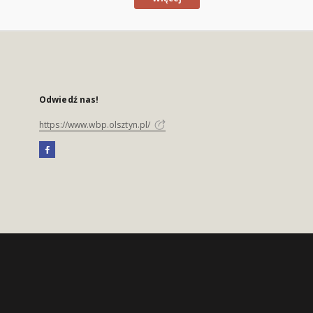
Odwiedź nas!
https://www.wbp.olsztyn.pl/