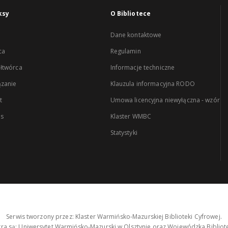
ksy
O Bibliotece
Dane kontaktowe
ca
Regulamin
łtwórca
Informacje techniczne
zanie
Klauzula informacyjna RODO
t
Umowa licencyjna niewyłączna - wzór
es
Klaster WMBC
Statystyki
Serwis tworzony przez: Klaster Warmińsko-Mazurskiej Biblioteki Cyfrowej.
tra są: Uniwersytet Warmińsko-Mazurski w Olsztynie oraz Wojewódzka Bibliote