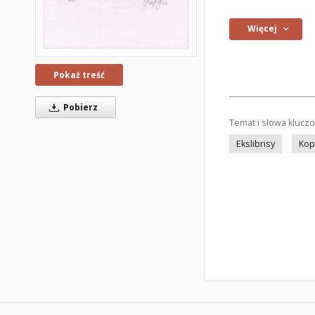
Więcej
Pokaż treść
Pobierz
Temat i słowa klucz
Ekslibrisy
Kop