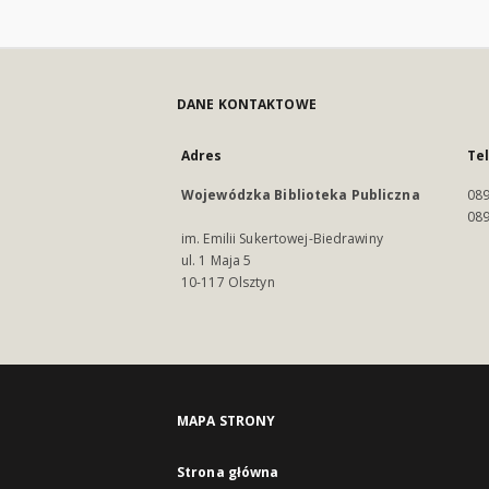
DANE KONTAKTOWE
Adres
Te
Wojewódzka Biblioteka Publiczna
089
089
im. Emilii Sukertowej-Biedrawiny
ul. 1 Maja 5
10-117 Olsztyn
MAPA STRONY
Strona główna