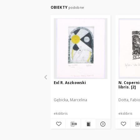
OBIEKTY
podobne
Exl R. Aszkowski
N. Copernic
libris. [2]
Gębicka, Marcelina
Dotta, Fabi
ekslibris
ekslibris