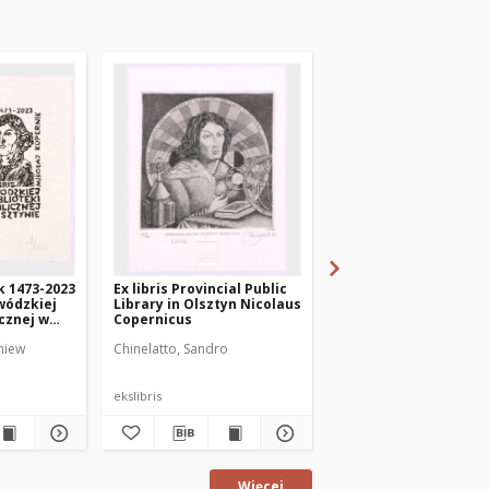
k 1473-2023
Ex libris Provincial Public
Exlibris Nicolaus
ewódzkiej
Library in Olsztyn Nicolaus
Copernicus
icznej w
Copernicus
niew
Chinelatto, Sandro
Chinelatto, Sandro
ekslibris
ekslibris
Więcej