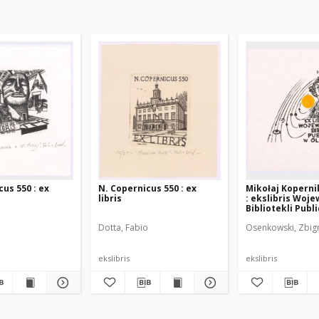
us 550 : ex
N. Copernicus 550 : ex
Mikołaj Koperni
libris
: ekslibris Woj
Bibliotekli Publ
Olsztynie
o
Dotta, Fabio
Osenkowski, Zbig
ekslibris
ekslibris