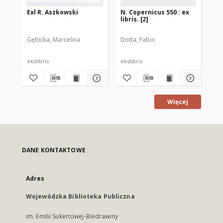
Exl R. Aszkowski
N. Copernicus 550 : ex
N. 
libris. [2]
lib
Gębicka, Marcelina
Dotta, Fabio
Dot
ekslibris
ekslibris
eks
Więcej
DANE KONTAKTOWE
Adres
Wojewódzka Biblioteka Publiczna
im. Emilii Sukertowej-Biedrawiny