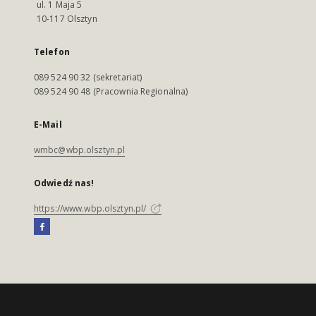
ul. 1 Maja 5
10-117 Olsztyn
Telefon
089 524 90 32 (sekretariat)
089 524 90 48 (Pracownia Regionalna)
E-Mail
wmbc@wbp.olsztyn.pl
Odwiedź nas!
https://www.wbp.olsztyn.pl/