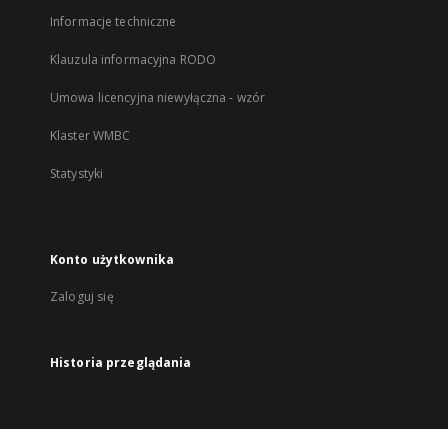
Informacje techniczne
Klauzula informacyjna RODO
Umowa licencyjna niewyłączna - wzór
Klaster WMBC
Statystyki
Konto użytkownika
Zaloguj się
Historia przeglądania