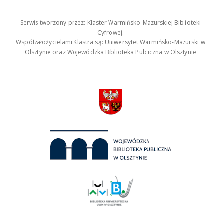
Serwis tworzony przez: Klaster Warmińsko-Mazurskiej Biblioteki
Cyfrowej.
Współzałożycielami Klastra są: Uniwersytet Warmińsko-Mazurski w
Olsztynie oraz Wojewódzka Biblioteka Publiczna w Olsztynie