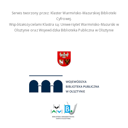
Serwis tworzony przez: Klaster Warmińsko-Mazurskiej Biblioteki
Cyfrowej.
Współzałożycielami Klastra są: Uniwersytet Warmińsko-Mazurski w
Olsztynie oraz Wojewódzka Biblioteka Publiczna w Olsztynie