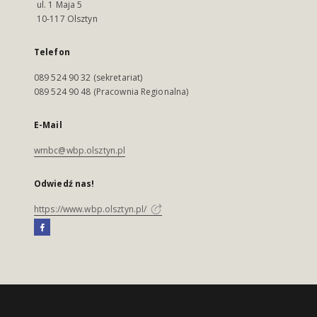
ul. 1 Maja 5
10-117 Olsztyn
Telefon
089 524 90 32 (sekretariat)
089 524 90 48 (Pracownia Regionalna)
E-Mail
wmbc@wbp.olsztyn.pl
Odwiedź nas!
https://www.wbp.olsztyn.pl/