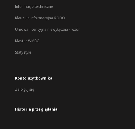
Informacje techniczne
Klauzula informacyjna RODO
Umowa licencyjna niewyłączna - wzór
Klaster WMBC
Statystyki
Konto użytkownika
Zaloguj się
Historia przeglądania