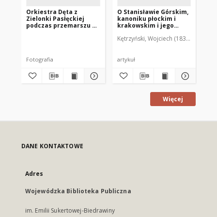
Orkiestra Dęta z
O Stanisławie Górskim,
Sta
Zielonki Pasłęckiej
kanoniku płockim i
Ca
podczas przemarszu z
krakowskim i jego
un
konduktem
dziełach
We
Kętrzyński, Wojciech (1838-1918)
Kęt
pogrzebowym
Fotografia
artykuł
art
Więcej
DANE KONTAKTOWE
Adres
Wojewódzka Biblioteka Publiczna
im. Emilii Sukertowej-Biedrawiny