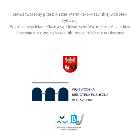
Serwis tworzony przez: Klaster Warmińsko-Mazurskiej Biblioteki
Cyfrowej.
Współzałożycielami Klastra są: Uniwersytet Warmińsko-Mazurski w
Olsztynie oraz Wojewódzka Biblioteka Publiczna w Olsztynie