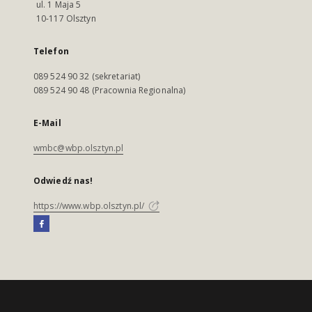
ul. 1 Maja 5
10-117 Olsztyn
Telefon
089 524 90 32 (sekretariat)
089 524 90 48 (Pracownia Regionalna)
E-Mail
wmbc@wbp.olsztyn.pl
Odwiedź nas!
https://www.wbp.olsztyn.pl/