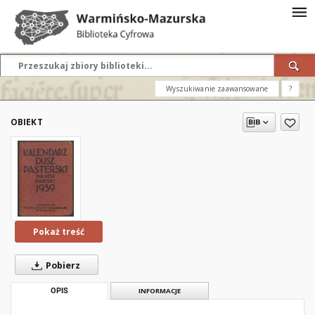
Wyszukiwanie zaawansowane
?
OBIEKT
Pokaż treść
Pobierz
OPIS
INFORMACJE