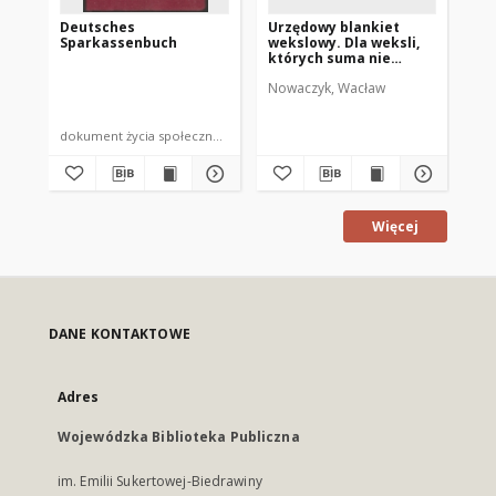
Deutsches
Urzędowy blankiet
Ur
Sparkassenbuch
wekslowy. Dla weksli,
we
których suma nie
kt
przewyższa 100 zł.
pr
Nowaczyk, Wacław
dokument życia społecznego
Więcej
DANE KONTAKTOWE
Adres
Wojewódzka Biblioteka Publiczna
im. Emilii Sukertowej-Biedrawiny