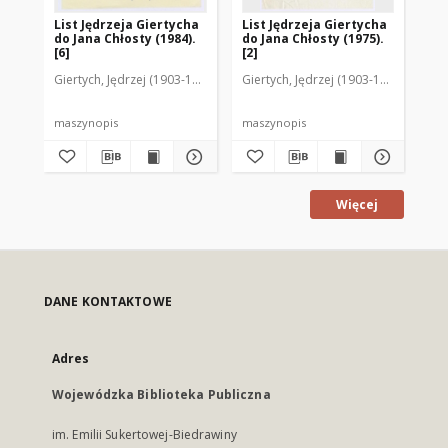
List Jędrzeja Giertycha
List Jędrzeja Giertycha
Lis
do Jana Chłosty (1984).
do Jana Chłosty (1975).
do 
[6]
[2]
[2]
Giertych, Jędrzej (1903-1992)
Giertych, Jędrzej (1903-1992)
Gie
maszynopis
maszynopis
ma
Więcej
DANE KONTAKTOWE
Adres
Wojewódzka Biblioteka Publiczna
im. Emilii Sukertowej-Biedrawiny