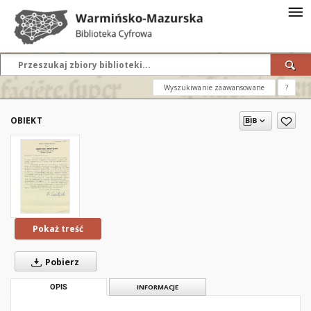
Wyszukiwanie zaawansowane
?
OBIEKT
Pokaż treść
Pobierz
OPIS
INFORMACJE