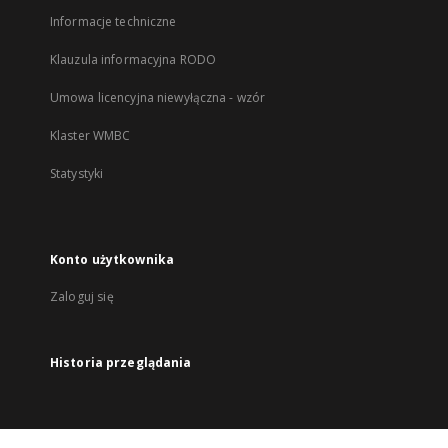
Informacje techniczne
Klauzula informacyjna RODO
Umowa licencyjna niewyłączna - wzór
Klaster WMBC
Statystyki
Konto użytkownika
Zaloguj się
Historia przeglądania