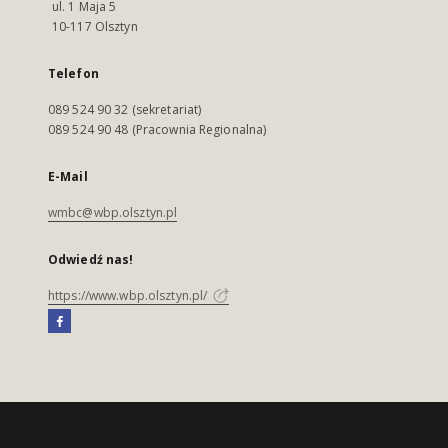
ul. 1 Maja 5
10-117 Olsztyn
Telefon
089 524 90 32 (sekretariat)
089 524 90 48 (Pracownia Regionalna)
E-Mail
wmbc@wbp.olsztyn.pl
Odwiedź nas!
https://www.wbp.olsztyn.pl/