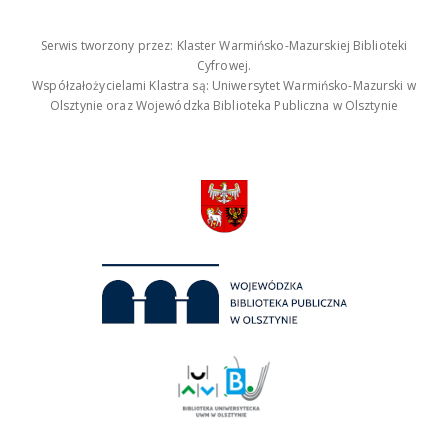
Serwis tworzony przez: Klaster Warmińsko-Mazurskiej Biblioteki
Cyfrowej.
Współzałożycielami Klastra są: Uniwersytet Warmińsko-Mazurski w
Olsztynie oraz Wojewódzka Biblioteka Publiczna w Olsztynie