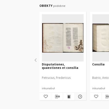
OBIEKTY
podobne
Disputationes,
Consilia
quaestiones et consilia
Petrucius, Fredericus
Butrio, Ant
inkunabuł
inkunabuł