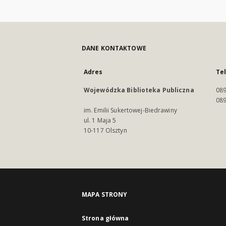
DANE KONTAKTOWE
Adres
Te
Wojewódzka Biblioteka Publiczna
089
089
im. Emilii Sukertowej-Biedrawiny
ul. 1 Maja 5
10-117 Olsztyn
MAPA STRONY
Strona główna