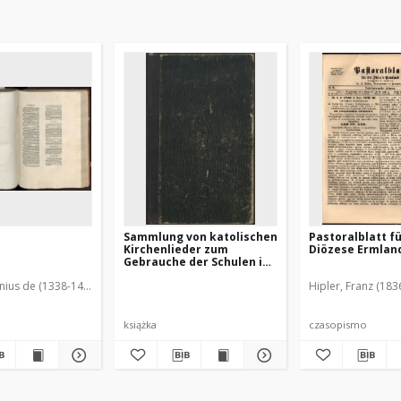
Sammlung von katolischen
Pastoralblatt fü
Kirchenlieder zum
Diözese Ermland,
Gebrauche der Schulen in
der Diözese Ermland : mit
onius de (1338-1408)
Hipler, Franz (183
Genehmigung des
Hochwürdigsten Herrn
Bischofs von Ermland.
książka
czasopismo