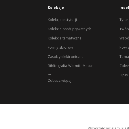
Kolekcje
Inde
Kolekcje instytucji
Tytuł
Kolekcje osób prywatnych
Twór
Kolekcje tematyczne
Wspó
Formy zbiorów
Powią
Zasoby elektroniczne
Tema
Bibliografia Warmii i Mazur
Zakr
...
Opis
Zobacz więcej
Współzałożycielami Klas