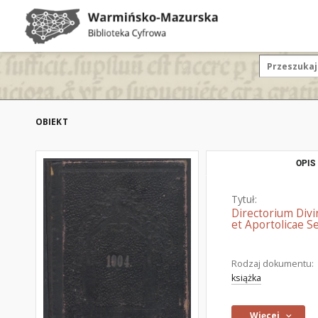
OBIEKT
OPIS
Tytuł:
Directorium Divin
et Aportolicae Se
Rodzaj dokumentu:
książka
Więcej