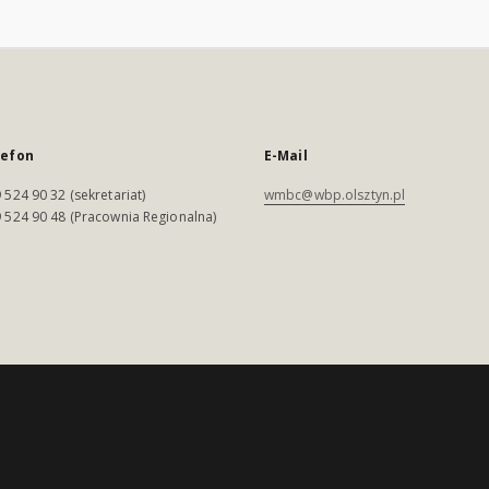
lefon
E-Mail
 524 90 32 (sekretariat)
wmbc@wbp.olsztyn.pl
 524 90 48 (Pracownia Regionalna)