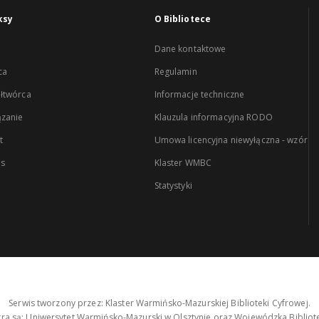
ksy
O Bibliotece
Dane kontaktowe
ca
Regulamin
łtwórca
Informacje techniczne
zanie
Klauzula informacyjna RODO
t
Umowa licencyjna niewyłączna - wzór
es
Klaster WMBC
Statystyki
Serwis tworzony przez: Klaster Warmińsko-Mazurskiej Biblioteki Cyfrowej.
tra są: Uniwersytet Warmińsko-Mazurski w Olsztynie oraz Wojewódzka Bibliote