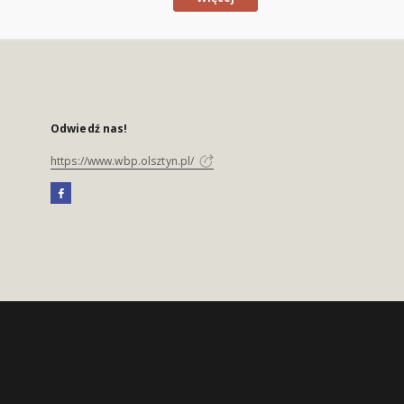
Odwiedź nas!
https://www.wbp.olsztyn.pl/