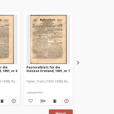
r die
Pastoralblatt für die
Pastoralblatt für die
 1891, nr 6
Diözese Ermland, 1891, nr 7
Diözese Ermland, 1891
6-1898). Red.
Hipler, Franz (1836-1898). Red.
Hipler, Franz (1836-1898
czasopismo
czasopismo
Więcej