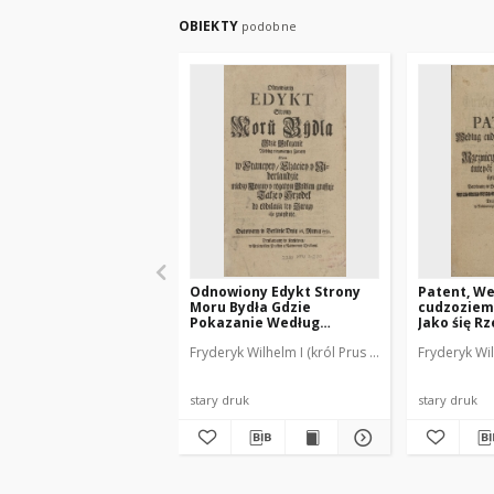
OBIEKTY
podobne
Odnowiony Edykt Strony
Patent, W
Moru Bydła Gdzie
cudzoziem
Pokazanie Według
Jako śię Rz
niezmierney Zarazy Ktora
Ludzie tut
Fryderyk Wilhelm I (król Prus ; 1688-1740).
Fryderyk Wil
Reusne
w Francyey, Elzaciey y
nabywając
Niderlandzie miedzy
mają. Dato
Końmy y rogatym Bydłem
dnia 10. S
grassuje Także y Srzodek
stary druk
stary druk
do oddalenia tey Zarazy
się znayduje. Datowany w
Berlinie Dnia 26. Marca
1732