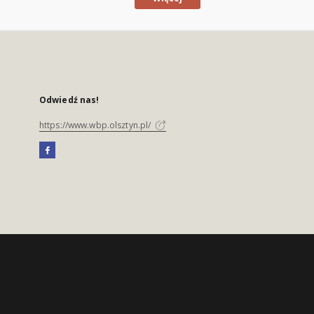
Odwiedź nas!
https://www.wbp.olsztyn.pl/