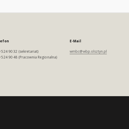
lefon
E-Mail
 524 90 32 (sekretariat)
wmbc@wbp.olsztyn.pl
 524 90 48 (Pracownia Regionalna)