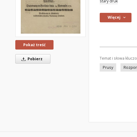
stary druk
Więcej
Pokaż treść
Temat i słowa klucz
Pobierz
Prusy
Rozpor