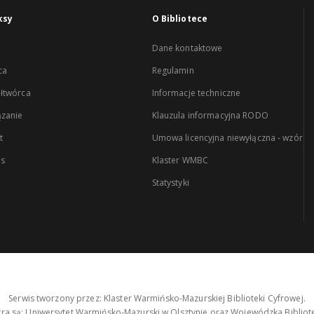
ksy
O Bibliotece
Dane kontaktowe
ca
Regulamin
łtwórca
Informacje techniczne
zanie
Klauzula informacyjna RODO
t
Umowa licencyjna niewyłączna - wzór
es
Klaster WMBC
Statystyki
Serwis tworzony przez: Klaster Warmińsko-Mazurskiej Biblioteki Cyfrowej.
tra są: Uniwersytet Warmińsko-Mazurski w Olsztynie oraz Wojewódzka Bibliote