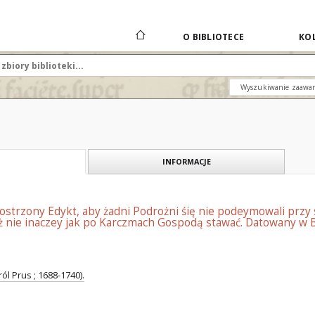
O BIBLIOTECE
KOL
Wyszukiwanie zaawa
INFORMACJE
trzony Edykt, aby żadni Podrożni śię nie podeymowali przy s
eż nie inaczey jak po Karczmach Gospodą stawać. Datowany w B
ról Prus ; 1688-1740).