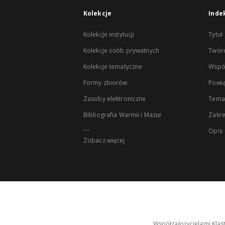
Kolekcje
Inde
Kolekcje instytucji
Tytuł
Kolekcje osób prywatnych
Twór
Kolekcje tematyczne
Wspó
Formy zbiorów
Powią
Zasoby elektroniczne
Tema
Bibliografia Warmii i Mazur
Zakr
...
Opis
Zobacz więcej
Współzałożycielami Klas