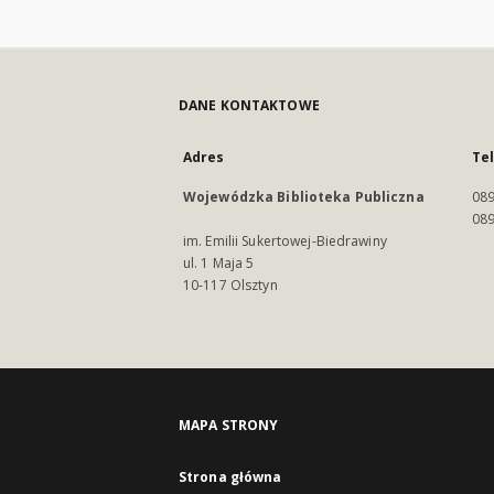
DANE KONTAKTOWE
Adres
Te
Wojewódzka Biblioteka Publiczna
089
089
im. Emilii Sukertowej-Biedrawiny
ul. 1 Maja 5
10-117 Olsztyn
MAPA STRONY
Strona główna