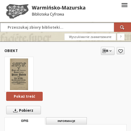
Wyszukiwanie zaawansowane
?
OBIEKT
Pokaż treść
Pobierz
OPIS
INFORMACJE