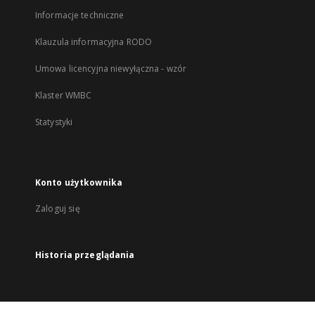
Informacje techniczne
Klauzula informacyjna RODO
Umowa licencyjna niewyłączna - wzór
Klaster WMBC
Statystyki
Konto użytkownika
Zaloguj się
Historia przeglądania