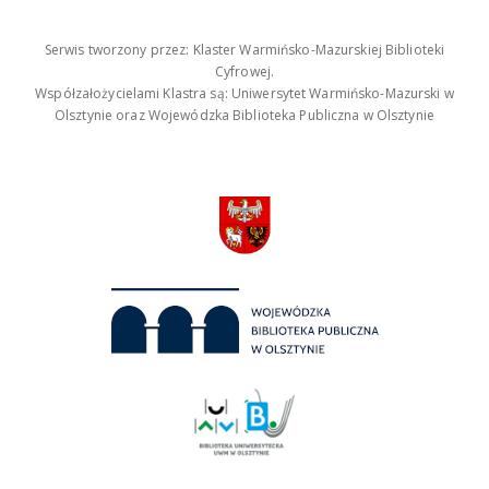
Serwis tworzony przez: Klaster Warmińsko-Mazurskiej Biblioteki
Cyfrowej.
Współzałożycielami Klastra są: Uniwersytet Warmińsko-Mazurski w
Olsztynie oraz Wojewódzka Biblioteka Publiczna w Olsztynie