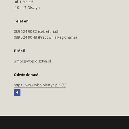
ul. 1 Maja 5
10-117 Olsztyn
Telefon
089 524 90 32 (sekretariat)
089 524 90 48 (Pracownia Regionalna)
E-Mail
wmbc@wbp.olsztyn.pl
Odwiedź nas!
https://www.wbp.olsztyn.pl/