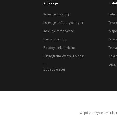
Kolekcje
Inde
Kolekcje instytucji
Tytuł
Kolekcje osób prywatnych
Twór
Kolekcje tematyczne
Wspó
Formy zbiorów
Powią
Zasoby elektroniczne
Tema
Bibliografia Warmii i Mazur
Zakr
...
Opis
Zobacz więcej
Współzałożycielami Klas