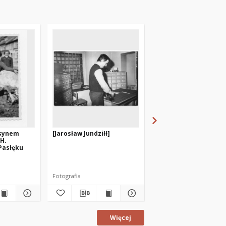
 synem
[Jarosław Jundziłł]
[Przy regałach]
 H.
Pasłęku
Fotografia
Fotografia
Więcej