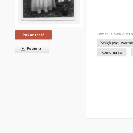
Temat i słowa klucz
Pokaż treść
Pasłęk (woj. warm
Pobierz
I Komunia św.