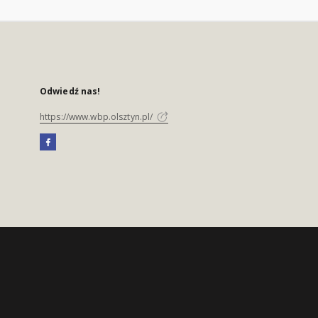
Odwiedź nas!
https://www.wbp.olsztyn.pl/