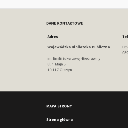
DANE KONTAKTOWE
Adres
Te
Wojewódzka Biblioteka Publiczna
089
089
im. Emilii Sukertowej-Biedrawiny
ul. 1 Maja 5
10-117 Olsztyn
MAPA STRONY
Strona główna