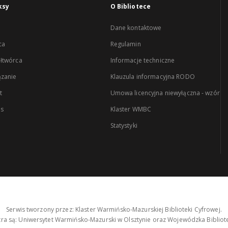
ksy
O Bibliotece
Dane kontaktowe
ca
Regulamin
łtwórca
Informacje techniczne
zanie
Klauzula informacyjna RODO
t
Umowa licencyjna niewyłączna - wzór
es
Klaster WMBC
Statystyki
Serwis tworzony przez: Klaster Warmińsko-Mazurskiej Biblioteki Cyfrowej.
tra są: Uniwersytet Warmińsko-Mazurski w Olsztynie oraz Wojewódzka Bibliote