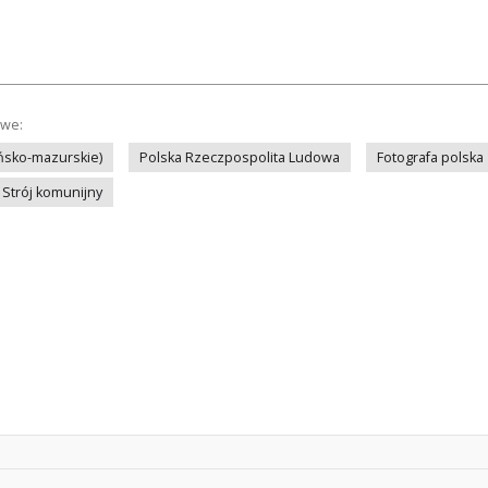
owe:
ińsko-mazurskie)
Polska Rzeczpospolita Ludowa
Fotografa polska
Strój komunijny