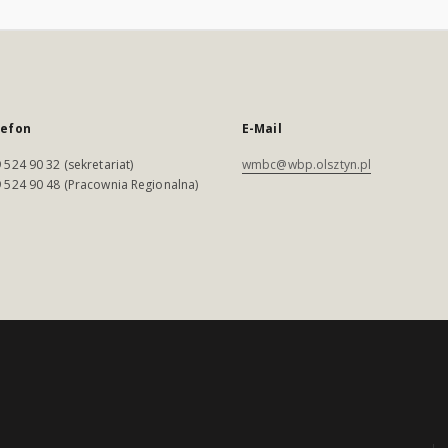
lefon
E-Mail
 524 90 32 (sekretariat)
wmbc@wbp.olsztyn.pl
 524 90 48 (Pracownia Regionalna)