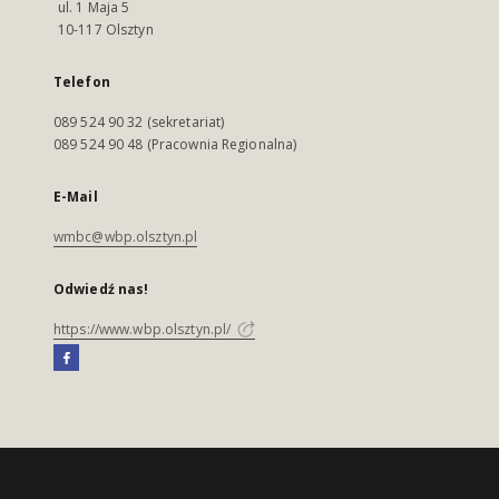
ul. 1 Maja 5
10-117 Olsztyn
Telefon
089 524 90 32 (sekretariat)
089 524 90 48 (Pracownia Regionalna)
E-Mail
wmbc@wbp.olsztyn.pl
Odwiedź nas!
https://www.wbp.olsztyn.pl/