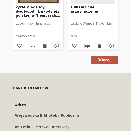
Życie Młodzieży :
Odnalezione
Um
dwutygodnik młodzieży
przeznaczenia
polskiej w Niemczech,
1927 (R. 4), nr 18
Lubomirski, Jan. Red.
Laddy, Wanda. Prod.
Laddy, Wanda.
Lad
czasopismo
film
fil
Więcej
DANE KONTAKTOWE
Adres
Wojewódzka Biblioteka Publiczna
im. Emilii Sukertowej-Biedrawiny