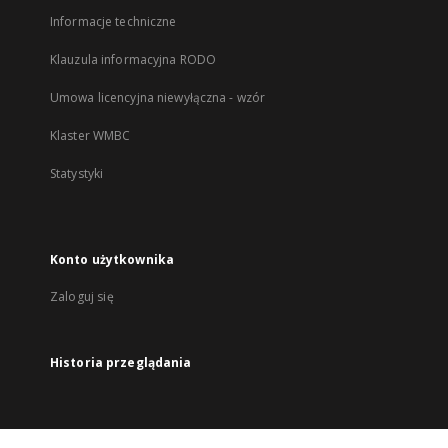
Informacje techniczne
Klauzula informacyjna RODO
Umowa licencyjna niewyłączna - wzór
Klaster WMBC
Statystyki
Konto użytkownika
Zaloguj się
Historia przeglądania