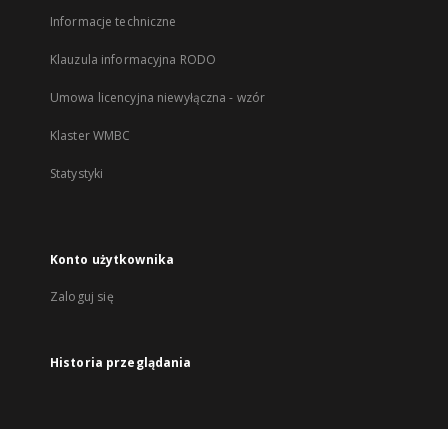
Informacje techniczne
Klauzula informacyjna RODO
Umowa licencyjna niewyłączna - wzór
Klaster WMBC
Statystyki
Konto użytkownika
Zaloguj się
Historia przeglądania