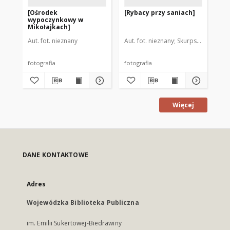
[Ośrodek
[Rybacy przy saniach]
[Ry
wypoczynkowy w
Mikołajkach]
Aut. fot. nieznany
Aut. fot. nieznany
Skurpski, Hieronim
Aut
fotografia
fotografia
fot
Więcej
DANE KONTAKTOWE
Adres
Wojewódzka Biblioteka Publiczna
im. Emilii Sukertowej-Biedrawiny