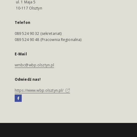
ul. 1 Maja 5
10-117 Olsztyn
Telefon
089 524 90 32 (sekretariat)
089 524 90 48 (Pracownia Regionalna)
E-Mail
wmbc@wbp.olsztyn.pl
Odwiedź nas!
https://www.wbp.olsztyn.pl/