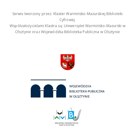
Serwis tworzony przez: Klaster Warmińsko-Mazurskiej Biblioteki
Cyfrowej.
Współzałożycielami Klastra są: Uniwersytet Warmińsko-Mazurski w
Olsztynie oraz Wojewódzka Biblioteka Publiczna w Olsztynie