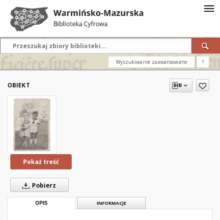
Wyszukiwanie zaawansowane
?
OBIEKT
Pokaż treść
Pobierz
OPIS
INFORMACJE