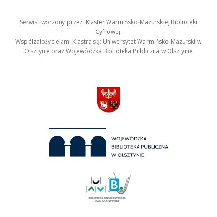
Serwis tworzony przez: Klaster Warmińsko-Mazurskiej Biblioteki
Cyfrowej.
Współzałożycielami Klastra są: Uniwersytet Warmińsko-Mazurski w
Olsztynie oraz Wojewódzka Biblioteka Publiczna w Olsztynie