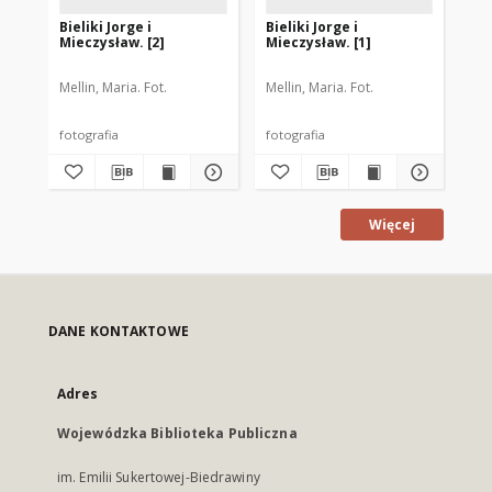
Bieliki Jorge i
Bieliki Jorge i
Bie
Mieczysław. [2]
Mieczysław. [1]
Mellin, Maria. Fot.
Mellin, Maria. Fot.
Mel
fotografia
fotografia
fot
Więcej
DANE KONTAKTOWE
Adres
Wojewódzka Biblioteka Publiczna
im. Emilii Sukertowej-Biedrawiny