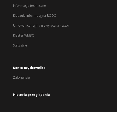
Informacje techniczne
Klauzula informacyjna RODO
Umowa licencyjna niewyłączna - wzór
Klaster WMBC
Statystyki
Konto użytkownika
Zaloguj się
Historia przeglądania