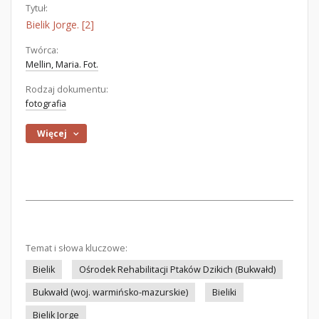
Tytuł:
Bielik Jorge. [2]
Twórca:
Mellin, Maria. Fot.
Rodzaj dokumentu:
fotografia
Więcej
Temat i słowa kluczowe:
Bielik
Ośrodek Rehabilitacji Ptaków Dzikich (Bukwałd)
Bukwałd (woj. warmińsko-mazurskie)
Bieliki
Bielik Jorge