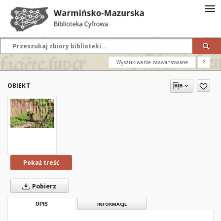
Wyszukiwanie zaawansowane
?
OBIEKT
Pokaż treść
Pobierz
OPIS
INFORMACJE