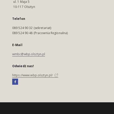
ul. 1 Maja 5
10-117 Olsztyn
Telefon
089 524 90 32 (sekretariat)
089 524 90 48 (Pracownia Regionalna)
E-Mail
wmbc@wbp.olsztyn.pl
Odwiedź nas!
https://www.wbp.olsztyn.pl/