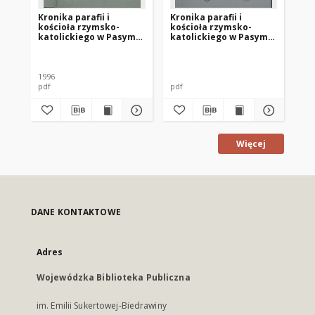
Kronika parafii i
Kronika parafii i
Kro
kościoła rzymsko-
kościoła rzymsko-
ko
katolickiego w Pasymiu
katolickiego w Pasymiu
ka
z lat 1996-2003
z lat 1987-1996
z l
1996
pdf
pdf
pdf
Więcej
DANE KONTAKTOWE
Adres
Wojewódzka Biblioteka Publiczna
im. Emilii Sukertowej-Biedrawiny