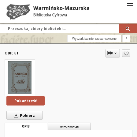
Wyszukiwanie zaawansowane
?
OBIEKT
Pokaż treść
Pobierz
OPIS
INFORMACJE