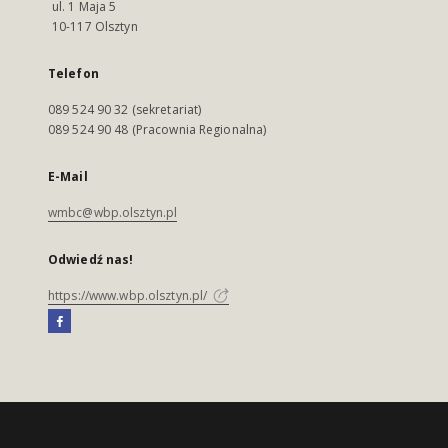
ul. 1 Maja 5
10-117 Olsztyn
Telefon
089 524 90 32 (sekretariat)
089 524 90 48 (Pracownia Regionalna)
E-Mail
wmbc@wbp.olsztyn.pl
Odwiedź nas!
https://www.wbp.olsztyn.pl/