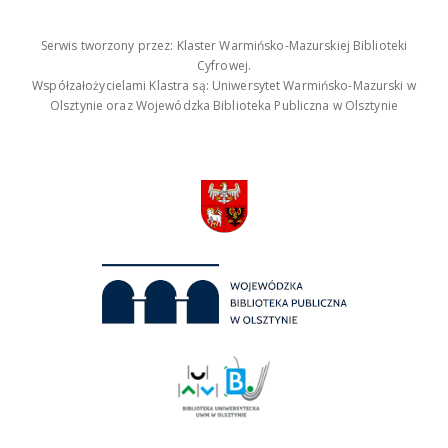
Serwis tworzony przez: Klaster Warmińsko-Mazurskiej Biblioteki
Cyfrowej.
Współzałożycielami Klastra są: Uniwersytet Warmińsko-Mazurski w
Olsztynie oraz Wojewódzka Biblioteka Publiczna w Olsztynie