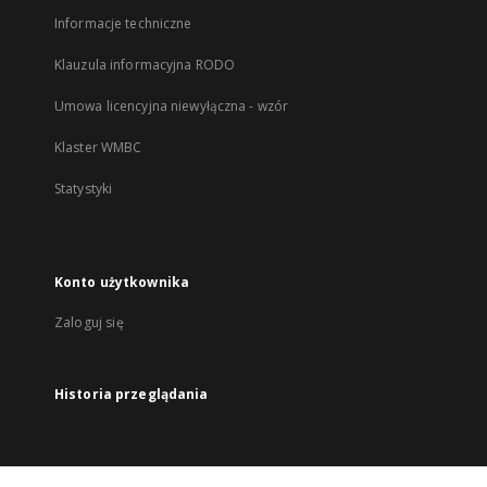
Informacje techniczne
Klauzula informacyjna RODO
Umowa licencyjna niewyłączna - wzór
Klaster WMBC
Statystyki
Konto użytkownika
Zaloguj się
Historia przeglądania