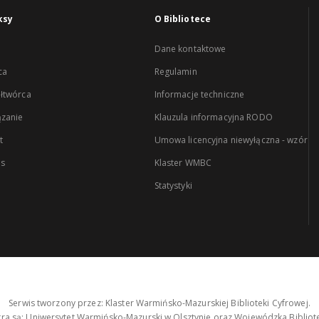
ksy
O Bibliotece
Dane kontaktowe
ca
Regulamin
łtwórca
Informacje techniczne
zanie
Klauzula informacyjna RODO
t
Umowa licencyjna niewyłączna - wzór
es
Klaster WMBC
Statystyki
Serwis tworzony przez: Klaster Warmińsko-Mazurskiej Biblioteki Cyfrowej.
tra są: Uniwersytet Warmińsko-Mazurski w Olsztynie oraz Wojewódzka Bibliote