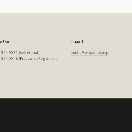
lefon
E-Mail
 524 90 32 (sekretariat)
wmbc@wbp.olsztyn.pl
 524 90 48 (Pracownia Regionalna)