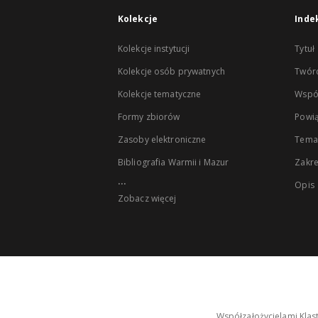
Kolekcje
Inde
Kolekcje instytucji
Tytuł
Kolekcje osób prywatnych
Twór
Kolekcje tematyczne
Wspó
Formy zbiorów
Powią
Zasoby elektroniczne
Tema
Bibliografia Warmii i Mazur
Zakr
...
Opis
Zobacz więcej
Współzałożycielami Klas