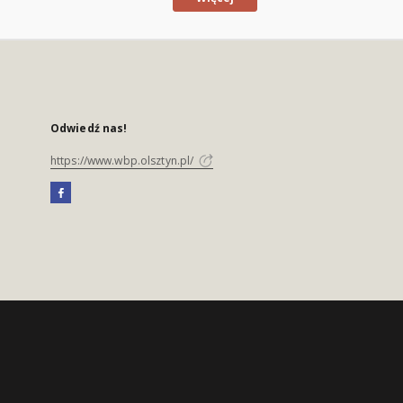
Odwiedź nas!
https://www.wbp.olsztyn.pl/