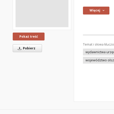
Więcej
Pokaż treść
Temat i słowa klucz
Pobierz
wydawnictwa urzę
województwo olsz