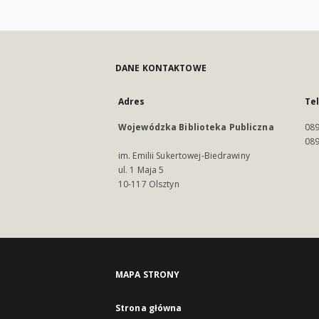
DANE KONTAKTOWE
Adres
Te
Wojewódzka Biblioteka Publiczna
089
089
im. Emilii Sukertowej-Biedrawiny
ul. 1 Maja 5
10-117 Olsztyn
MAPA STRONY
Strona główna