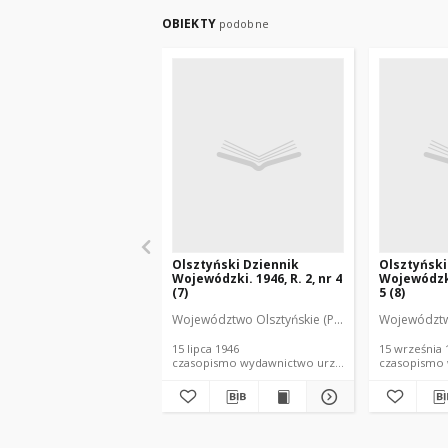
OBIEKTY
podobne
Olsztyński Dziennik
Olsztyński
Wojewódzki. 1946, R. 2, nr 4
Wojewódzki
(7)
5 (8)
Województwo Olsztyńskie (Polska). Urząd Wojew
Województwo
15 lipca 1946
15 września 
czasopismo wydawnictwo urzędowe