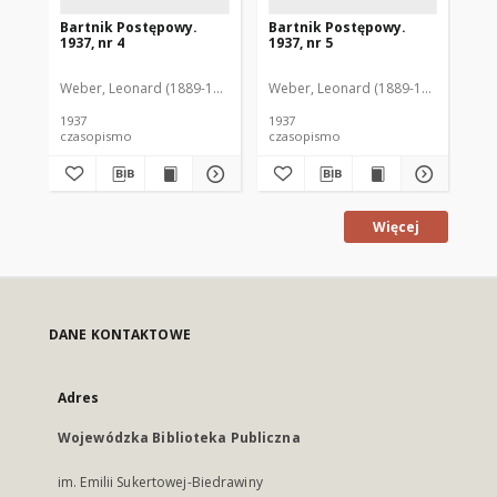
Bartnik Postępowy.
Bartnik Postępowy.
Ba
1937, nr 4
1937, nr 5
193
Weber, Leonard (1889-1975). Red.
Weber, Leonard (1889-1975). Red.
Ciesielski, Teofil (1846-1916). Red.
Web
C
1937
1937
193
czasopismo
czasopismo
cz
Więcej
DANE KONTAKTOWE
Adres
Wojewódzka Biblioteka Publiczna
im. Emilii Sukertowej-Biedrawiny