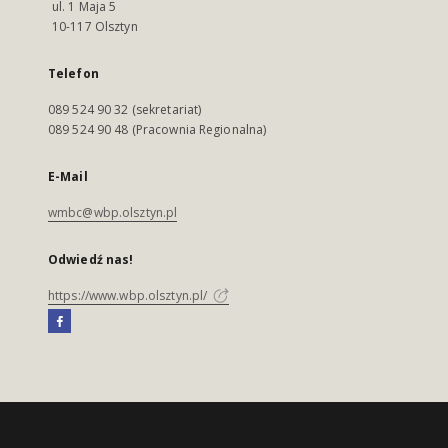
ul. 1 Maja 5
10-117 Olsztyn
Telefon
089 524 90 32 (sekretariat)
089 524 90 48 (Pracownia Regionalna)
E-Mail
wmbc@wbp.olsztyn.pl
Odwiedź nas!
https://www.wbp.olsztyn.pl/