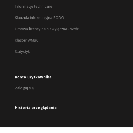
Informacje techniczne
Klauzula informacyjna RODO
Umowa licencyjna niewyłączna - wzór
Klaster WMBC
Statystyki
Konto użytkownika
Zaloguj się
Historia przeglądania