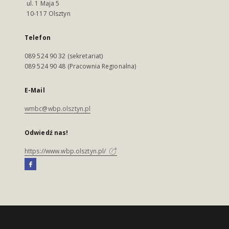
ul. 1 Maja 5
10-117 Olsztyn
Telefon
089 524 90 32 (sekretariat)
089 524 90 48 (Pracownia Regionalna)
E-Mail
wmbc@wbp.olsztyn.pl
Odwiedź nas!
https://www.wbp.olsztyn.pl/