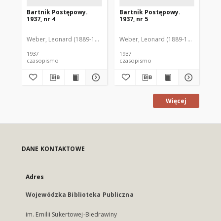
Bartnik Postępowy.
Bartnik Postępowy.
Ba
1937, nr 4
1937, nr 5
193
Weber, Leonard (1889-1975). Red.
Weber, Leonard (1889-1975). Red.
Ciesielski, Teofil (1846-1916). Red.
Web
C
1937
1937
193
czasopismo
czasopismo
cz
Więcej
DANE KONTAKTOWE
Adres
Wojewódzka Biblioteka Publiczna
im. Emilii Sukertowej-Biedrawiny