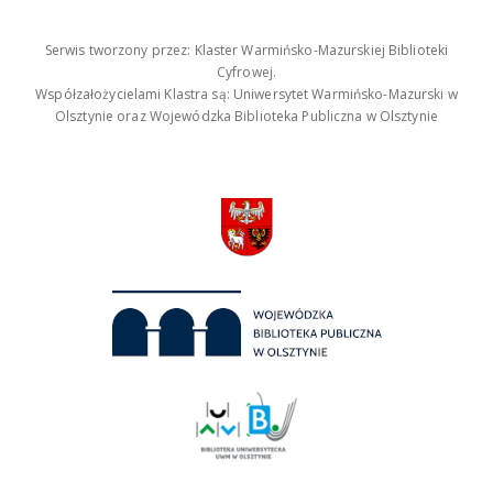
Serwis tworzony przez: Klaster Warmińsko-Mazurskiej Biblioteki
Cyfrowej.
Współzałożycielami Klastra są: Uniwersytet Warmińsko-Mazurski w
Olsztynie oraz Wojewódzka Biblioteka Publiczna w Olsztynie