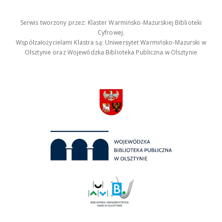
Serwis tworzony przez: Klaster Warmińsko-Mazurskiej Biblioteki
Cyfrowej.
Współzałożycielami Klastra są: Uniwersytet Warmińsko-Mazurski w
Olsztynie oraz Wojewódzka Biblioteka Publiczna w Olsztynie