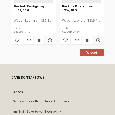
Bartnik Postępowy.
Bartnik Postępowy.
Ba
1937, nr 4
1937, nr 5
193
Weber, Leonard (1889-1975). Red.
Weber, Leonard (1889-1975). Red.
Ciesielski, Teofil (1846-1916). Red.
Web
C
1937
1937
193
czasopismo
czasopismo
cz
Więcej
DANE KONTAKTOWE
Adres
Wojewódzka Biblioteka Publiczna
im. Emilii Sukertowej-Biedrawiny