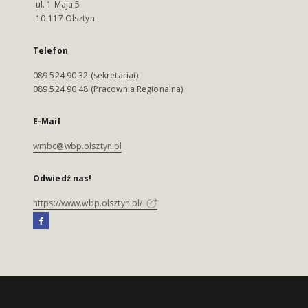
ul. 1 Maja 5
10-117 Olsztyn
Telefon
089 524 90 32 (sekretariat)
089 524 90 48 (Pracownia Regionalna)
E-Mail
wmbc@wbp.olsztyn.pl
Odwiedź nas!
https://www.wbp.olsztyn.pl/