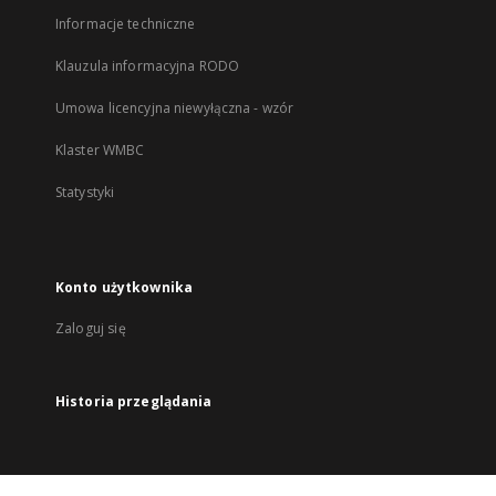
Informacje techniczne
Klauzula informacyjna RODO
Umowa licencyjna niewyłączna - wzór
Klaster WMBC
Statystyki
Konto użytkownika
Zaloguj się
Historia przeglądania