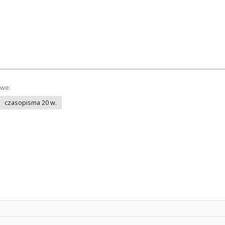
owe:
czasopisma 20 w.