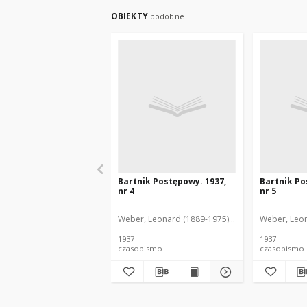
OBIEKTY
podobne
Bartnik Postępowy. 1937,
Bartnik Po
nr 4
nr 5
Weber, Leonard (1889-1975). Red.
Ciesielski, Te
Weber, Leon
1937
1937
czasopismo
czasopismo