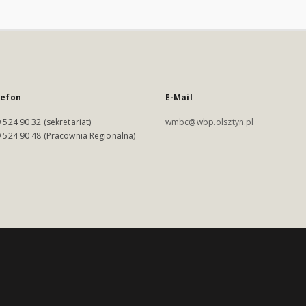
lefon
E-Mail
 524 90 32 (sekretariat)
wmbc@wbp.olsztyn.pl
 524 90 48 (Pracownia Regionalna)