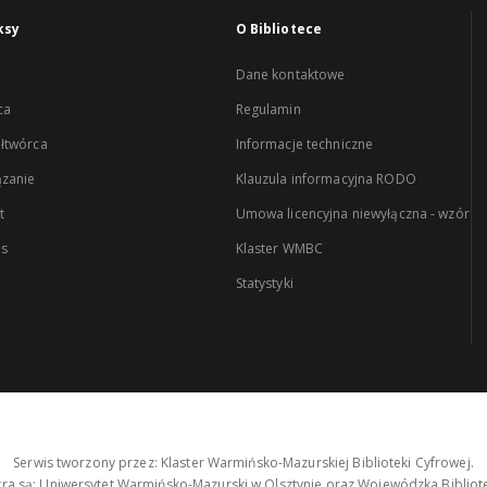
ksy
O Bibliotece
Dane kontaktowe
ca
Regulamin
łtwórca
Informacje techniczne
zanie
Klauzula informacyjna RODO
t
Umowa licencyjna niewyłączna - wzór
es
Klaster WMBC
Statystyki
Serwis tworzony przez: Klaster Warmińsko-Mazurskiej Biblioteki Cyfrowej.
tra są: Uniwersytet Warmińsko-Mazurski w Olsztynie oraz Wojewódzka Bibliote