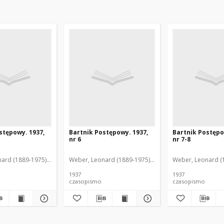
stępowy. 1937,
Bartnik Postępowy. 1937,
Bartnik Postępo
nr 6
nr 7-8
ofil (1846-1916). Red.
ard (1889-1975). Red.
Ciesielski, Teofil (1846-1916). Red.
Weber, Leonard (1889-1975). Red.
Ciesielski, Teofil (
Weber, Leonard (1
1937
1937
czasopismo
czasopismo