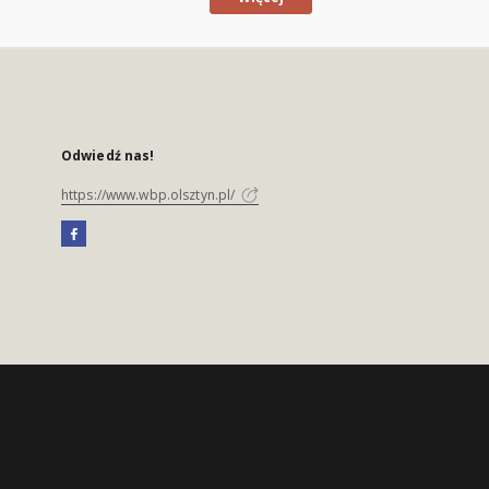
Odwiedź nas!
https://www.wbp.olsztyn.pl/