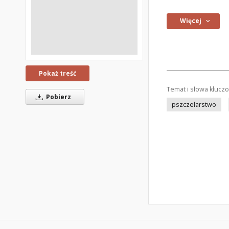
Więcej
Pokaż treść
Temat i słowa klucz
Pobierz
pszczelarstwo