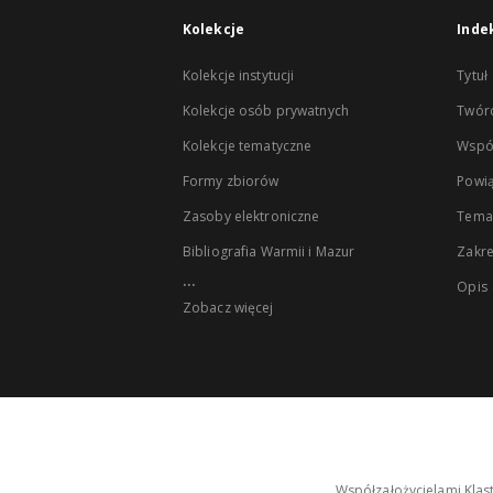
Kolekcje
Inde
Kolekcje instytucji
Tytuł
Kolekcje osób prywatnych
Twór
Kolekcje tematyczne
Wspó
Formy zbiorów
Powią
Zasoby elektroniczne
Tema
Bibliografia Warmii i Mazur
Zakr
...
Opis
Zobacz więcej
Współzałożycielami Klas