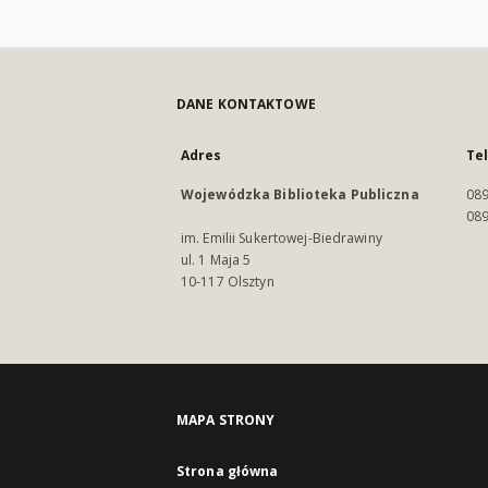
DANE KONTAKTOWE
Adres
Te
Wojewódzka Biblioteka Publiczna
089
089
im. Emilii Sukertowej-Biedrawiny
ul. 1 Maja 5
10-117 Olsztyn
MAPA STRONY
Strona główna