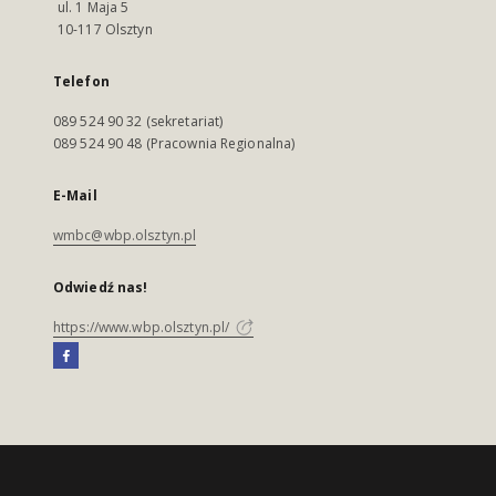
ul. 1 Maja 5
10-117 Olsztyn
Telefon
089 524 90 32 (sekretariat)
089 524 90 48 (Pracownia Regionalna)
E-Mail
wmbc@wbp.olsztyn.pl
Odwiedź nas!
https://www.wbp.olsztyn.pl/