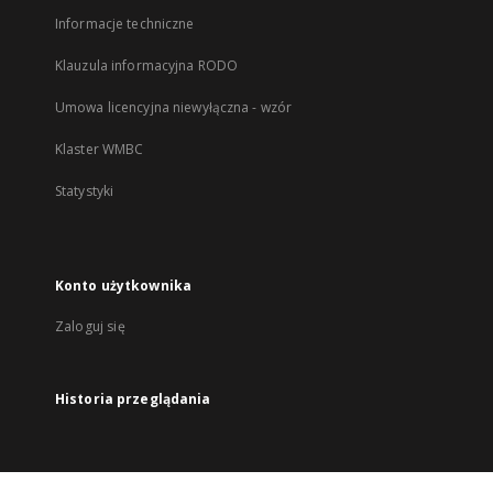
Informacje techniczne
Klauzula informacyjna RODO
Umowa licencyjna niewyłączna - wzór
Klaster WMBC
Statystyki
Konto użytkownika
Zaloguj się
Historia przeglądania