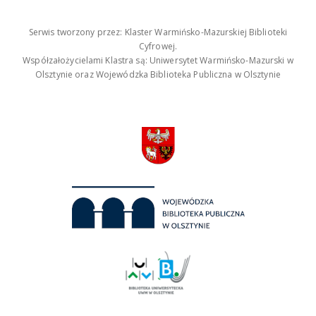
Serwis tworzony przez: Klaster Warmińsko-Mazurskiej Biblioteki
Cyfrowej.
Współzałożycielami Klastra są: Uniwersytet Warmińsko-Mazurski w
Olsztynie oraz Wojewódzka Biblioteka Publiczna w Olsztynie