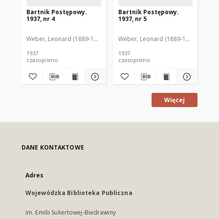
Bartnik Postępowy.
Bartnik Postępowy.
Ba
1937, nr 4
1937, nr 5
193
Weber, Leonard (1889-1975). Red.
Weber, Leonard (1889-1975). Red.
Ciesielski, Teofil (1846-1916). Red.
Web
C
1937
1937
193
czasopismo
czasopismo
cz
Więcej
DANE KONTAKTOWE
Adres
Wojewódzka Biblioteka Publiczna
im. Emilii Sukertowej-Biedrawiny