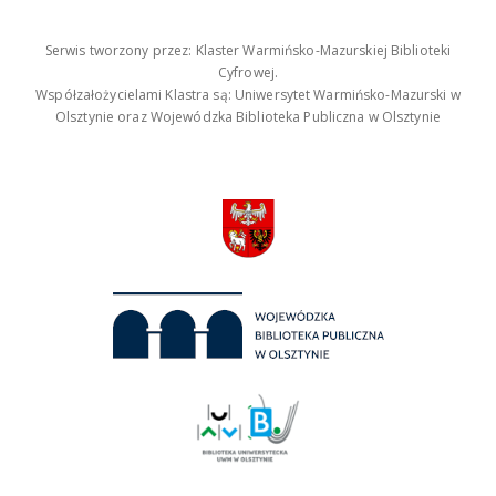
Serwis tworzony przez: Klaster Warmińsko-Mazurskiej Biblioteki
Cyfrowej.
Współzałożycielami Klastra są: Uniwersytet Warmińsko-Mazurski w
Olsztynie oraz Wojewódzka Biblioteka Publiczna w Olsztynie