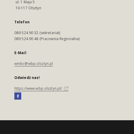
ul. 1 Maja 5
10-117 Olsztyn
Telefon
089 524 90 32 (sekretariat)
089 524 90 48 (Pracownia Regionalna)
E-Mail
wmbc@wbp.olsztyn.pl
Odwiedź nas!
https://www.wbp.olsztyn.pl/