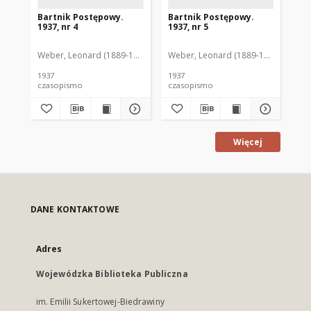
Bartnik Postępowy.
Bartnik Postępowy.
Ba
1937, nr 4
1937, nr 5
193
Weber, Leonard (1889-1975). Red.
Weber, Leonard (1889-1975). Red.
Ciesielski, Teofil (1846-1916). Red.
Web
C
1937
1937
193
czasopismo
czasopismo
cz
Więcej
DANE KONTAKTOWE
Adres
Wojewódzka Biblioteka Publiczna
im. Emilii Sukertowej-Biedrawiny