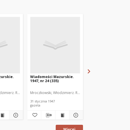
urskie.
Wiadomości Mazurskie.
Wiadomości Mazurski
1947, nr 24 (335)
1947, nr 25 (336)
zimierz. Red.
Mroczkowski, Włodzimierz. Red.
Mroczkowski, Włodzimie
31 stycznia 1947
1 lutego 1947
gazeta
gazeta
Więcej