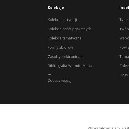
Kolekcje
Inde
Kolekcje instytucji
Tytuł
Kolekcje osób prywatnych
Twór
Kolekcje tematyczne
Wspó
Formy zbiorów
Powią
Zasoby elektroniczne
Tema
Bibliografia Warmii i Mazur
Zakr
...
Opis
Zobacz więcej
Współzałożycielami Klas