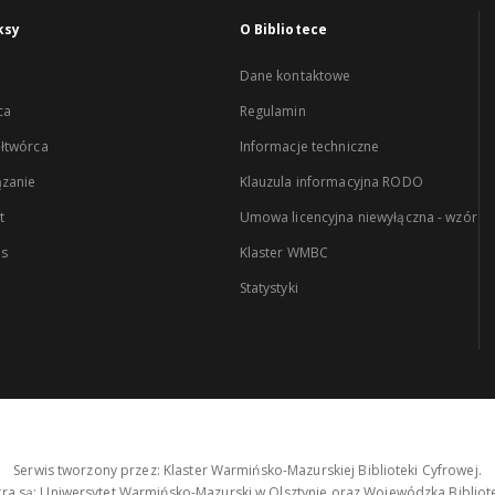
ksy
O Bibliotece
Dane kontaktowe
ca
Regulamin
łtwórca
Informacje techniczne
zanie
Klauzula informacyjna RODO
t
Umowa licencyjna niewyłączna - wzór
es
Klaster WMBC
Statystyki
Serwis tworzony przez: Klaster Warmińsko-Mazurskiej Biblioteki Cyfrowej.
tra są: Uniwersytet Warmińsko-Mazurski w Olsztynie oraz Wojewódzka Bibliote