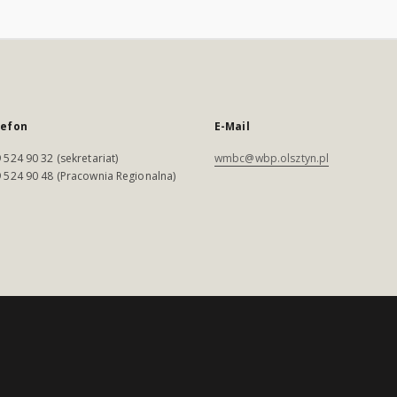
lefon
E-Mail
 524 90 32 (sekretariat)
wmbc@wbp.olsztyn.pl
 524 90 48 (Pracownia Regionalna)