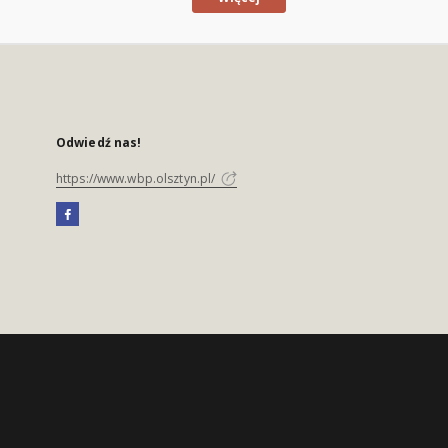
Odwiedź nas!
https://www.wbp.olsztyn.pl/