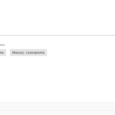
owe:
sma
Mazury - czasopisma