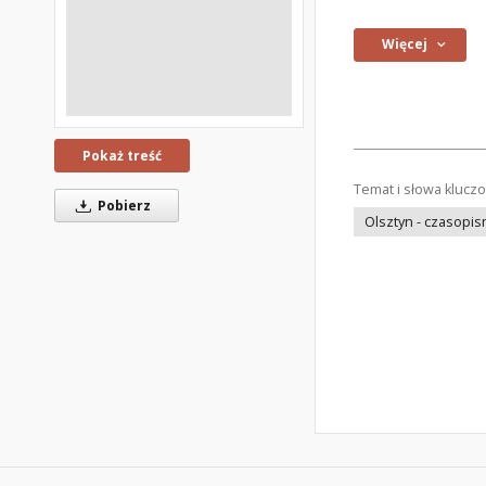
Więcej
Pokaż treść
Temat i słowa klucz
Pobierz
Olsztyn - czasopi