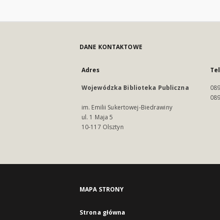
DANE KONTAKTOWE
Adres
Te
Wojewódzka Biblioteka Publiczna
089
089
im. Emilii Sukertowej-Biedrawiny
ul. 1 Maja 5
10-117 Olsztyn
MAPA STRONY
Strona główna