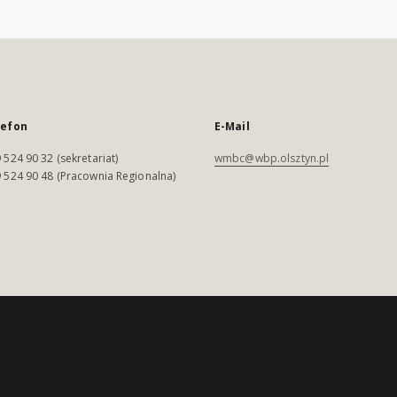
lefon
E-Mail
 524 90 32 (sekretariat)
wmbc@wbp.olsztyn.pl
 524 90 48 (Pracownia Regionalna)