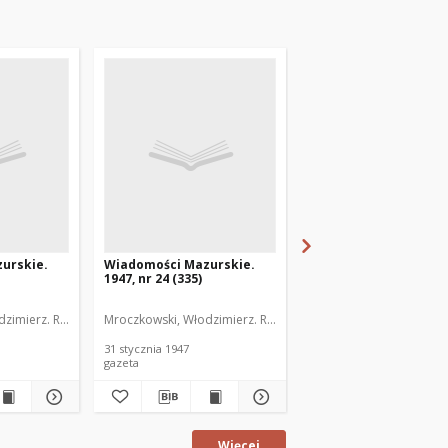
urskie.
Wiadomości Mazurskie.
Wiadomości Mazurski
1947, nr 24 (335)
1947, nr 25 (336)
zimierz. Red.
Mroczkowski, Włodzimierz. Red.
Mroczkowski, Włodzimie
31 stycznia 1947
1 lutego 1947
gazeta
gazeta
Więcej