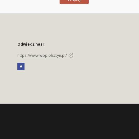
Odwiedź nas!
https://www.wbp.olsztyn.pl/