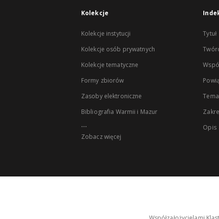
Kolekcje
Inde
Kolekcje instytucji
Tytuł
Kolekcje osób prywatnych
Twór
Kolekcje tematyczne
Wspó
Formy zbiorów
Powią
Zasoby elektroniczne
Tema
Bibliografia Warmii i Mazur
Zakr
...
Opis
Zobacz więcej
Współzałożycielami Klas