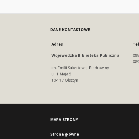
DANE KONTAKTOWE
Adres
Te
Wojewódzka Biblioteka Publiczna
089
089
im. Emilii Sukertowej-Biedrawiny
ul. 1 Maja 5
10-117 Olsztyn
MAPA STRONY
Strona główna