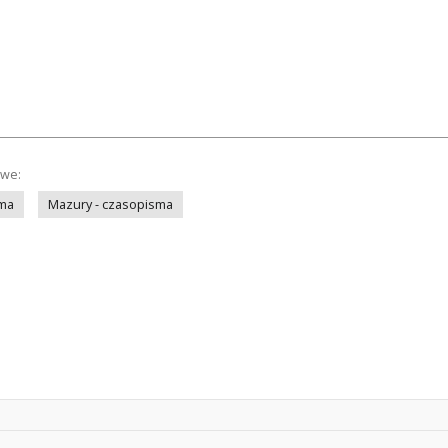
owe:
sma
Mazury - czasopisma