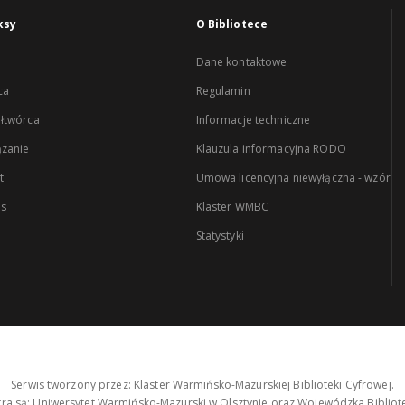
ksy
O Bibliotece
Dane kontaktowe
ca
Regulamin
łtwórca
Informacje techniczne
zanie
Klauzula informacyjna RODO
t
Umowa licencyjna niewyłączna - wzór
es
Klaster WMBC
Statystyki
Serwis tworzony przez: Klaster Warmińsko-Mazurskiej Biblioteki Cyfrowej.
tra są: Uniwersytet Warmińsko-Mazurski w Olsztynie oraz Wojewódzka Bibliote