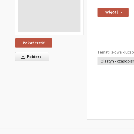
Więcej
Pokaż treść
Temat i słowa klucz
Pobierz
Olsztyn - czasopi