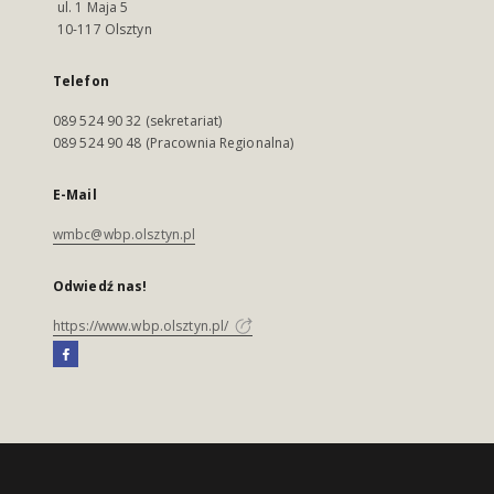
ul. 1 Maja 5
10-117 Olsztyn
Telefon
089 524 90 32 (sekretariat)
089 524 90 48 (Pracownia Regionalna)
E-Mail
wmbc@wbp.olsztyn.pl
Odwiedź nas!
https://www.wbp.olsztyn.pl/