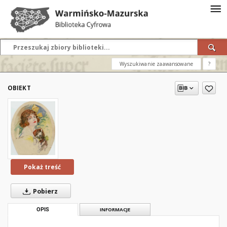
Wyszukiwanie zaawansowane
?
OBIEKT
Pokaż treść
Pobierz
OPIS
INFORMACJE