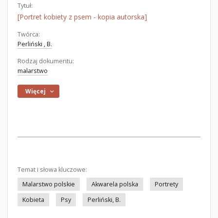
Tytuł:
[Portret kobiety z psem - kopia autorska]
Twórca:
Perliński , B.
Rodzaj dokumentu:
malarstwo
Więcej
Temat i słowa kluczowe:
Malarstwo polskie
Akwarela polska
Portrety
Kobieta
Psy
Perliński, B.