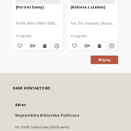
[Portret Damy]
[Kobieta z szalem]
[K
pr
Pache, Max (1866-1936). Fot.
Aut. fot. nieznany
Skurpski, Hieronim
Aut
fotografia
fotografia
fot
Więcej
DANE KONTAKTOWE
Adres
Wojewódzka Biblioteka Publiczna
im. Emilii Sukertowej-Biedrawiny