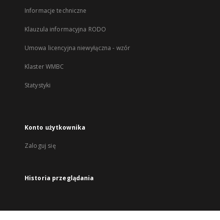
Informacje techniczne
Klauzula informacyjna RODO
Umowa licencyjna niewyłączna - wzór
Klaster WMBC
Statystyki
Konto użytkownika
Zaloguj się
Historia przeglądania