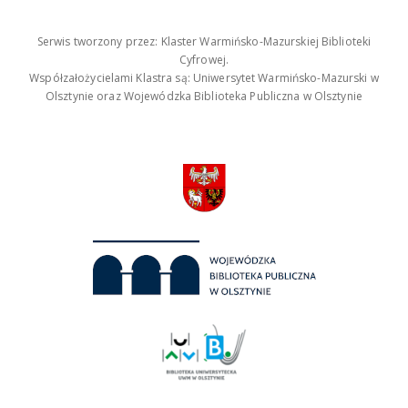
Serwis tworzony przez: Klaster Warmińsko-Mazurskiej Biblioteki
Cyfrowej.
Współzałożycielami Klastra są: Uniwersytet Warmińsko-Mazurski w
Olsztynie oraz Wojewódzka Biblioteka Publiczna w Olsztynie