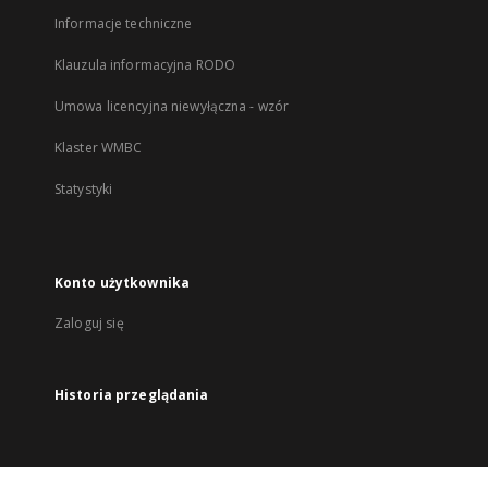
Informacje techniczne
Klauzula informacyjna RODO
Umowa licencyjna niewyłączna - wzór
Klaster WMBC
Statystyki
Konto użytkownika
Zaloguj się
Historia przeglądania