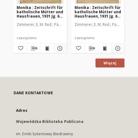
Monika : Zeitschrift für
Monika : Zeitschrift für
Mon
katholische Mütter und
katholische Mütter und
ka
Hausfrauen, 1931 Jg. 63,
Hausfrauen, 1931 Jg. 63,
Hau
Nr. 1
Nr. 2
Nr.
Zimmerer, E. M. Red.
Pädagogische Stiftung Cassianeum
Zimmerer, E. M. Red.
Pädagogische 
Zim
czasopismo
czasopismo
cz
Więcej
DANE KONTAKTOWE
Adres
Wojewódzka Biblioteka Publiczna
im. Emilii Sukertowej-Biedrawiny