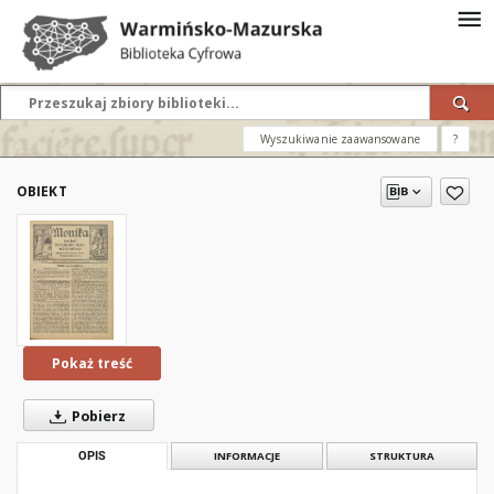
Wyszukiwanie zaawansowane
?
OBIEKT
Pokaż treść
Pobierz
OPIS
INFORMACJE
STRUKTURA