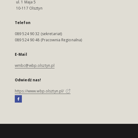
ul. 1 Maja 5
10-117 Olsztyn
Telefon
089 524 90 32 (sekretariat)
089 524 90 48 (Pracownia Regionalna)
E-Mail
wmbc@wbp.olsztyn.pl
Odwiedź nas!
https://www.wbp.olsztyn.pl/