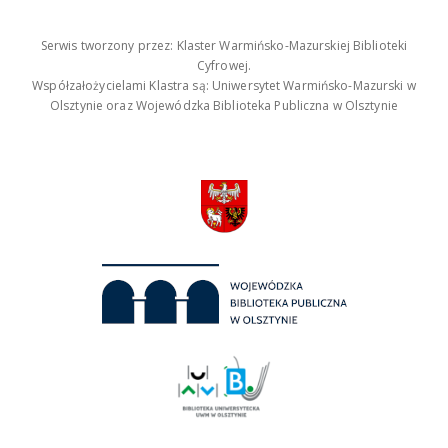
Serwis tworzony przez: Klaster Warmińsko-Mazurskiej Biblioteki
Cyfrowej.
Współzałożycielami Klastra są: Uniwersytet Warmińsko-Mazurski w
Olsztynie oraz Wojewódzka Biblioteka Publiczna w Olsztynie