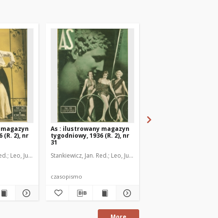
y magazyn
As : ilustrowany magazyn
As : ilustrowany mag
(R. 2), nr
tygodniowy, 1936 (R. 2), nr
tygodniowy, 1936 (R. 2
31
32
ed.
, Janusz Marja. Kier. graficzny
Leo, Juljusz. Kier. literacki
Stankiewicz, Jan. Red.
Brzeski, Janusz Marja. Kier. graficzny
Leo, Juljusz. Kier. literacki
Stankiewicz, Jan. Red.
Brzeski, Janu
Le
czasopismo
czasopismo
More