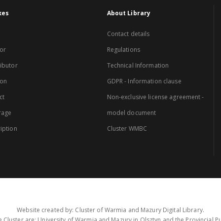
xes
About Library
Contact details
or
Regulations
ibutor
Technical Information
ion
GDPR - Information clause
ct
Non-exclusive license agreement -
rage
model document
iption
Cluster WMBC
Website created by: Cluster of Warmia and Mazury Digital Library.
 Cluster are: University of Warmia and Mazury in Olsztyn and the Provincial Pub