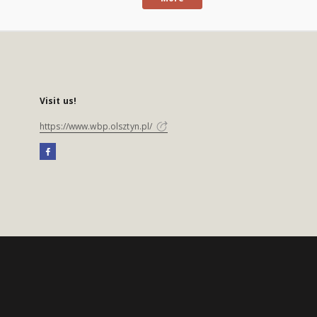
Visit us!
https://www.wbp.olsztyn.pl/