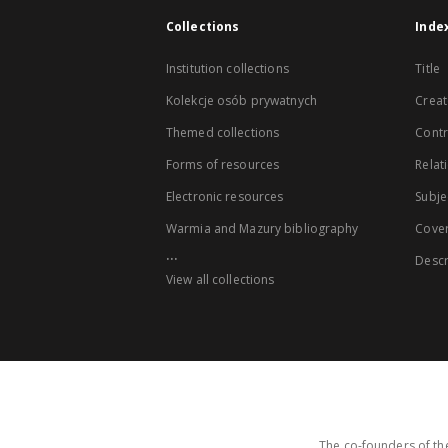
Collections
Inde
Institution collections
Title
Kolekcje osób prywatnych
Creat
Themed collections
Contr
Forms of resources
Relat
Electronic resources
Subje
Warmia and Mazury bibliography
Cove
...
Descr
View all collections
The co-founders of the