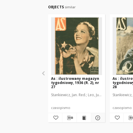
OBJECTS
similar
As : ilustrowany magazyn
As : ilust
tygodniowy, 1936 (R. 2), nr
tygodniowy,
27
28
Stankiewicz, Jan. Red.
Leo, Juljusz. Kier. literacki
Stankiewicz,
B
czasopismo
czasopismo