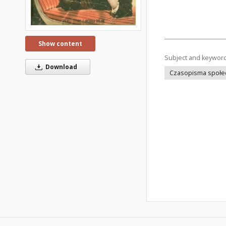
Show content
Subject and keywor
Download
Czasopisma społec