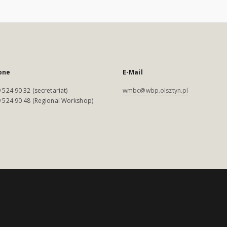
one
E-Mail
 524 90 32 (secretariat)
wmbc@wbp.olsztyn.pl
 524 90 48 (Regional Workshop)