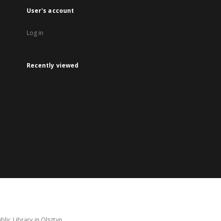
User's account
Log in
Recently viewed
lic Library in Olsztyn.