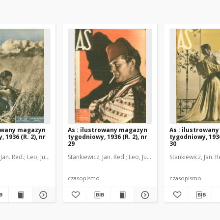
rowany magazyn
As : ilustrowany magazyn
As : ilustrowan
 1936 (R. 2), nr
tygodniowy, 1936 (R. 2), nr
tygodniowy, 1936 
29
30
 Jan. Red.
rzeski, Janusz Marja. Kier. graficzny
Leo, Juljusz. Kier. literacki
Stankiewicz, Jan. Red.
Brzeski, Janusz Marja. Kier. graficzny
Leo, Juljusz. Kier. literacki
Stankiewicz, Jan. R
Brzeski
czasopismo
czasopismo