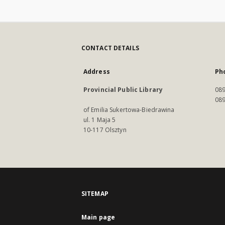
CONTACT DETAILS
Address
Ph
Provincial Public Library
089
089
of Emilia Sukertowa-Biedrawina
ul. 1 Maja 5
10-117 Olsztyn
SITEMAP
Main page