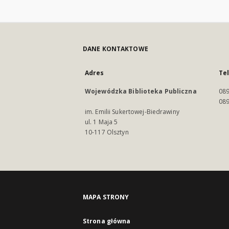
DANE KONTAKTOWE
Adres
Te
Wojewódzka Biblioteka Publiczna
089
089
im. Emilii Sukertowej-Biedrawiny
ul. 1 Maja 5
10-117 Olsztyn
MAPA STRONY
Strona główna