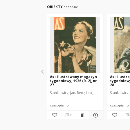
OBIEKTY
podobne
As : ilustrowany magazyn
As : ilust
tygodniowy, 1936 (R. 2), nr
tygodniowy,
27
28
Stankiewicz, Jan. Red.
Leo, Juljusz. Kier. literacki
Stankiewicz,
B
czasopismo
czasopismo