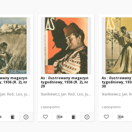
rowany magazyn
As : ilustrowany magazyn
As : ilustrowan
 1936 (R. 2), nr
tygodniowy, 1936 (R. 2), nr
tygodniowy, 1936 
29
30
 Jan. Red.
rzeski, Janusz Marja. Kier. graficzny
Leo, Juljusz. Kier. literacki
Stankiewicz, Jan. Red.
Brzeski, Janusz Marja. Kier. graficzny
Leo, Juljusz. Kier. literacki
Stankiewicz, Jan. R
Brzeski
czasopismo
czasopismo