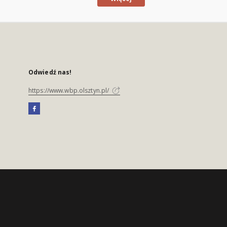
Odwiedź nas!
https://www.wbp.olsztyn.pl/