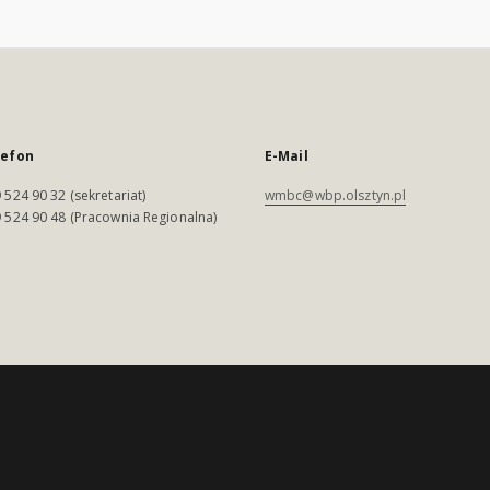
lefon
E-Mail
 524 90 32 (sekretariat)
wmbc@wbp.olsztyn.pl
 524 90 48 (Pracownia Regionalna)