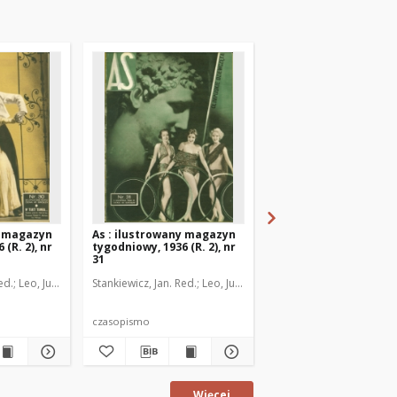
y magazyn
As : ilustrowany magazyn
As : ilustrowany mag
(R. 2), nr
tygodniowy, 1936 (R. 2), nr
tygodniowy, 1936 (R. 2
31
33
ed.
, Janusz Marja. Kier. graficzny
Leo, Juljusz. Kier. literacki
Stankiewicz, Jan. Red.
Brzeski, Janusz Marja. Kier. graficzny
Leo, Juljusz. Kier. literacki
Stankiewicz, Jan. Red.
Brzeski, Janu
Le
czasopismo
czasopismo
Więcej