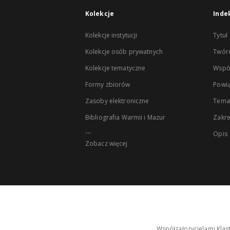
Kolekcje
Inde
Kolekcje instytucji
Tytuł
Kolekcje osób prywatnych
Twór
Kolekcje tematyczne
Wspó
Formy zbiorów
Powią
Zasoby elektroniczne
Tema
Bibliografia Warmii i Mazur
Zakr
...
Opis
Zobacz więcej
Współzałożycielami Klas