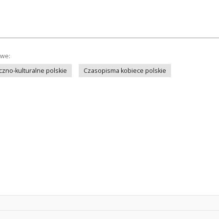
owe:
zno-kulturalne polskie
Czasopisma kobiece polskie