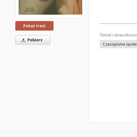
Pokaż treść
Temat i słowa klucz
Pobierz
Czasopisma społec