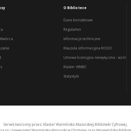
ksy
O Bibliotece
Dane kontaktowe
ca
Regulamin
łtwórca
Informacje techniczne
zanie
Klauzula informacyjna RODO
t
Umowa licencyjna niewyłączna - wzór
es
Klaster WMBC
Statystyki
Serwis tworzony przez: Klaster Warmińsko-Mazurskiej Biblioteki Cyfrowej.
tra są: Uniwersytet Warmińsko-Mazurski w Olsztynie oraz Wojewódzka Bibliote