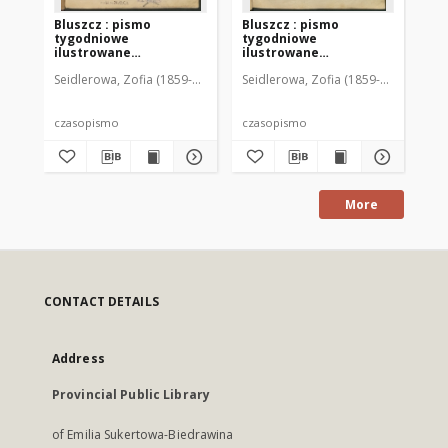
Bluszcz : pismo
Bluszcz : pismo
Bl
tygodniowe
tygodniowe
ty
ilustrowane
ilustrowane
il
poświęcone sprawom
poświęcone sprawom
po
Seidlerowa, Zofia (1859-1919). Red. i Wyd.
Seidlerowa, Zofia (1859-1919). Red. 
Sei
kobiecym, 1912 R. 48, nr
kobiecym, 1912 R. 48, nr
kob
1
2
3
czasopismo
czasopismo
cz
More
CONTACT DETAILS
Address
Provincial Public Library
of Emilia Sukertowa-Biedrawina