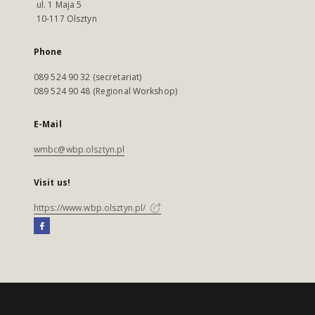
ul. 1 Maja 5
10-117 Olsztyn
Phone
089 524 90 32 (secretariat)
089 524 90 48 (Regional Workshop)
E-Mail
wmbc@wbp.olsztyn.pl
Visit us!
https://www.wbp.olsztyn.pl/