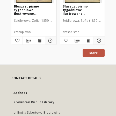
Bluszcz : pismo
Bluszcz : pismo
Bl
tygodniowe
tygodniowe
ty
ilustrowane
ilustrowane
il
poświęcone sprawom
poświęcone sprawom
po
Seidlerowa, Zofia (1859-1919). Red. i Wyd.
Seidlerowa, Zofia (1859-1919). Red. 
Sei
kobiecym, 1912 R. 48, nr
kobiecym, 1912 R. 48, nr
kob
1
2
3
czasopismo
czasopismo
cz
More
CONTACT DETAILS
Address
Provincial Public Library
of Emilia Sukertowa-Biedrawina