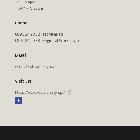
ul. 1 Maja 5
10-117 Olsztyn
Phone
089 524 90 32 (secretariat)
089 524 90 48 (Regional Workshop)
E-Mail
wmbc@wbp.olsztyn.pl
Visit us!
https://www.wbp.olsztyn.pl/